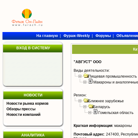
На главную
|
Фураж-Weekly
|
Форумы
|
Объявлени
ВХОД В СИСТЕМУ
Ка
"АВГУСТ" ООО
Виды деятельности:
Пищевая промышленность
Макароны и аналогичны
НОВОСТИ
Регион:
Ближнее зарубежье
Новости рынка кормов
Беларусь
Обзоры прессы
Гомельская область
Новости компаний
Краткая информация
:
макароны
Почтовый адрес
:
247400, Республик
АНАЛИТИКА