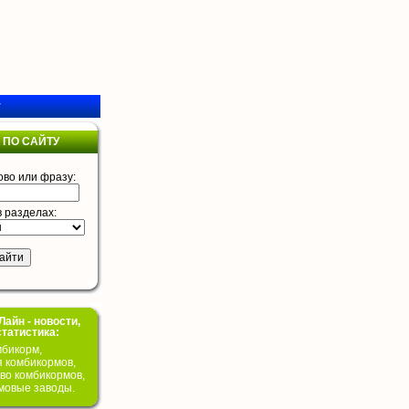
у
 ПО САЙТУ
ово или фразу:
в разделах:
айн - новости,
статистика:
бикорм,
я комбикормов,
во комбикормов,
мовые заводы.