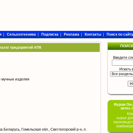
я
|
Сельхозтехника
|
Подписка
|
Реклама
|
Контакты
|
Поиск по сайт
ПОИСК
талог предприятий АПК
Введите сл
Искать 
е мучные изделия
Фураж Он-Л
цены, 
Ком
сырье дл
производст
комбикор
а Беларусь, Гомельская обл., Светлогорский р-н, п.