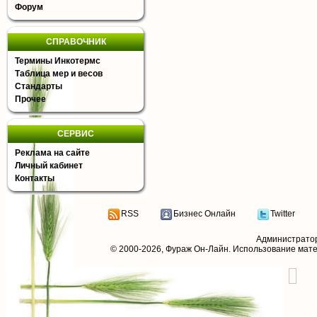
Форум
СПРАВОЧНИК
Термины Инкотермс
Таблица мер и весов
Стандарты
Прочее
СЕРВИС
Реклама на сайте
Личный кабинет
Контакты
RSS
Бизнес Онлайн
Twitter
Администрато
© 2000-2026,
Фураж Он-Лайн
. Использование мат