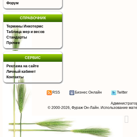
Форум
СПРАВОЧНИК
Термины Инкотермс
Таблица мер и весов
Стандарты
Прочее
СЕРВИС
Реклама на сайте
Личный кабинет
Контакты
RSS
Бизнес Онлайн
Twitter
Администрато
© 2000-2026,
Фураж Он-Лайн
. Использование мат