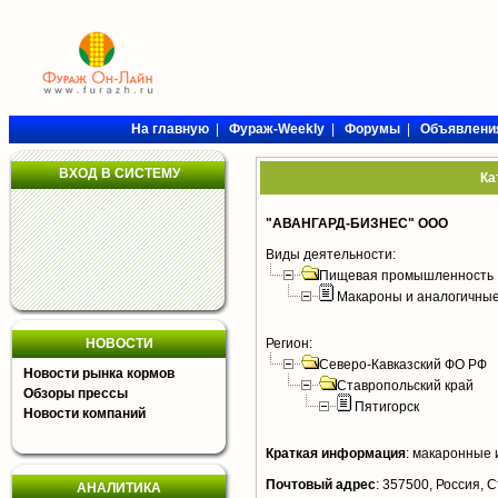
На главную
|
Фураж-Weekly
|
Форумы
|
Объявлени
ВХОД В СИСТЕМУ
Ка
"АВАНГАРД-БИЗНЕС" ООО
Виды деятельности:
Пищевая промышленность
Макароны и аналогичны
НОВОСТИ
Регион:
Северо-Кавказский ФО РФ
Новости рынка кормов
Ставропольский край
Обзоры прессы
Пятигорск
Новости компаний
Краткая информация
:
макаронные 
Почтовый адрес
:
357500, Россия, Ст
АНАЛИТИКА