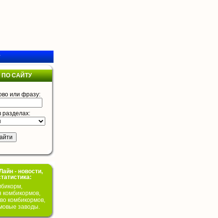
у
 ПО САЙТУ
ово или фразу:
в разделах:
айн - новости,
статистика:
бикорм,
я комбикормов,
во комбикормов,
мовые заводы.