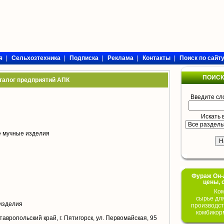
я
|
Сельхозтехника
|
Подписка
|
Реклама
|
Контакты
|
Поиск по сайт
ПОИСК
талог предприятий АПК
Введите сл
Искать 
е мучные изделия
Фураж Он-Л
цены, 
Ком
сырье дл
изделия
производст
комбикор
авропольский край, г. Пятигорск, ул. Первомайская, 95