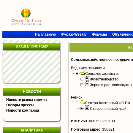
На главную
|
Фураж-Weekly
|
Форумы
|
Объявлени
ВХОД В СИСТЕМУ
Ка
Сельскохозяйственное предприяти
Виды деятельности:
Сельское хозяйство
Животноводство
Зерно и растениеводств
НОВОСТИ
Регион:
Новости рынка кормов
Северо-Кавказский ФО РФ
Обзоры прессы
Ставропольский край
Новости компаний
ИНН
:
2601008752/2601001
Почтовый адрес
:
356321
АНАЛИТИКА