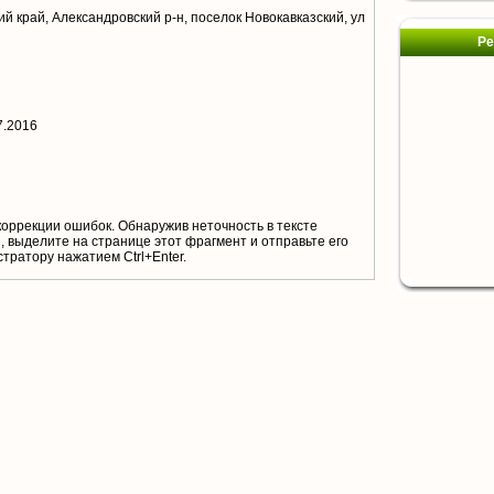
й край, Александровский р-н, поселок Новокавказский, ул
Ре
7.2016
коррекции ошибок. Обнаружив неточность в тексте
 выделите на странице этот фрагмент и отправьте его
тратору нажатием Ctrl+Enter.