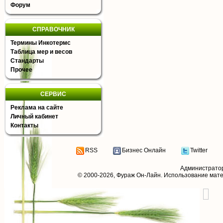
Форум
СПРАВОЧНИК
Термины Инкотермс
Таблица мер и весов
Стандарты
Прочее
СЕРВИС
Реклама на сайте
Личный кабинет
Контакты
RSS
Бизнес Онлайн
Twitter
Администрато
© 2000-2026,
Фураж Он-Лайн
. Использование мат