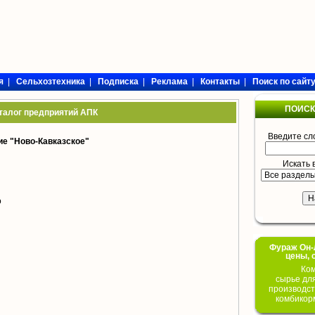
я
|
Сельхозтехника
|
Подписка
|
Реклама
|
Контакты
|
Поиск по сайт
ПОИСК
талог предприятий АПК
Введите сл
е "Ново-Кавказское"
Искать 
о
Фураж Он-Л
цены, 
Ком
сырье дл
производст
комбикор