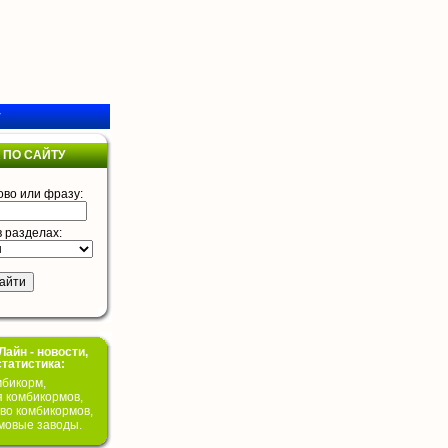
у
 ПО САЙТУ
ово или фразу:
в разделах:
айн - новости,
статистика:
бикорм,
я комбикормов,
во комбикормов,
мовые заводы.