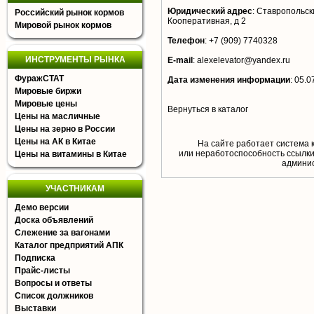
Юридический адрес
:
Ставропольски
Российский рынок кормов
Кооперативная, д 2
Мировой рынок кормов
Телефон
:
+7 (909) 7740328
ИНСТРУМЕНТЫ РЫНКА
E-mail
:
alexelevator@yandex.ru
ФуражСТАТ
Дата изменения информации
:
05.0
Мировые биржи
Мировые цены
Вернуться в каталог
Цены на масличные
Цены на зерно в России
Цены на АК в Китае
На сайте работает система 
или неработоспособность ссылки,
Цены на витамины в Китае
aдминис
УЧАСТНИКАМ
Демо версии
Доска объявлений
Слежение за вагонами
Каталог предприятий АПК
Подписка
Прайс-листы
Вопросы и ответы
Список должников
Выставки