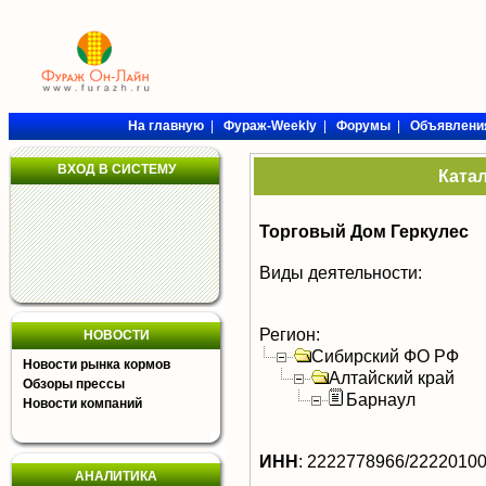
На главную
|
Фураж-Weekly
|
Форумы
|
Объявлени
ВХОД В СИСТЕМУ
Ката
Торговый Дом Геркулес
Виды деятельности:
Регион:
НОВОСТИ
Сибирский ФО РФ
Новости рынка кормов
Алтайский край
Обзоры прессы
Барнаул
Новости компаний
ИНН
:
2222778966/2222010
АНАЛИТИКА