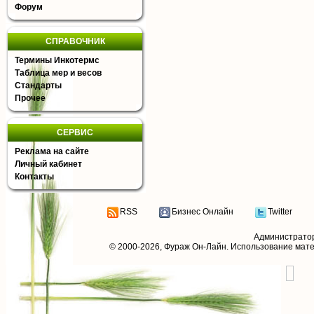
Форум
СПРАВОЧНИК
Термины Инкотермс
Таблица мер и весов
Стандарты
Прочее
СЕРВИС
Реклама на сайте
Личный кабинет
Контакты
RSS
Бизнес Онлайн
Twitter
Администрато
© 2000-2026,
Фураж Он-Лайн
. Использование мат