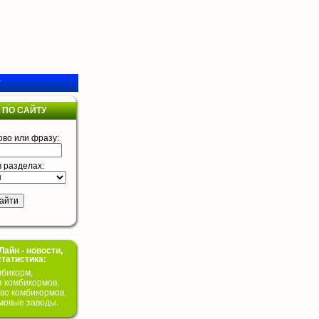
у
 ПО САЙТУ
ово или фразу:
в разделах:
айн - новости,
статистика:
бикорм,
я комбикормов,
во комбикормов,
мовые заводы.