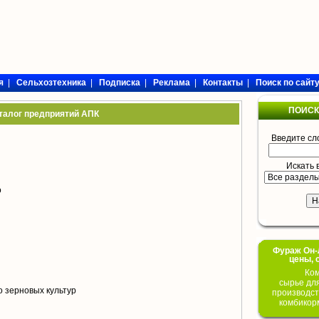
я
|
Сельхозтехника
|
Подписка
|
Реклама
|
Контакты
|
Поиск по сайт
ПОИСК
талог предприятий АПК
Введите сл
Искать 
о
Фураж Он-Л
цены, 
Ком
сырье дл
 зерновых культур
производст
комбикор