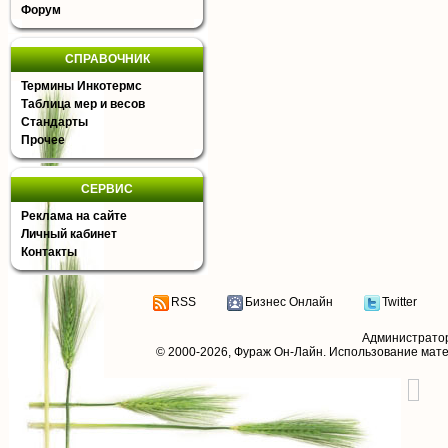
Форум
СПРАВОЧНИК
Термины Инкотермс
Таблица мер и весов
Стандарты
Прочее
СЕРВИС
Реклама на сайте
Личный кабинет
Контакты
RSS
Бизнес Онлайн
Twitter
Администрато
© 2000-2026,
Фураж Он-Лайн
. Использование мат