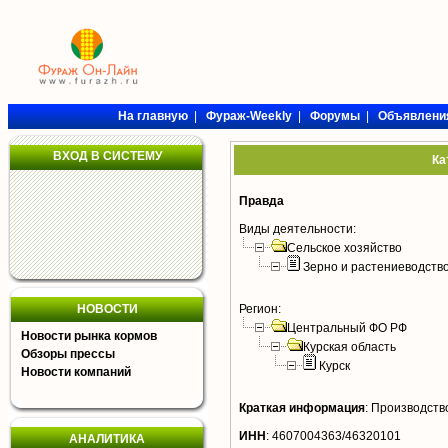
На главную
|
Фураж-Weekly
|
Форумы
|
Объявлени
ВХОД В СИСТЕМУ
Ка
Правда
Виды деятельности:
Сельское хозяйство
Зерно и растениеводств
НОВОСТИ
Регион:
Центральный ФО РФ
Новости рынка кормов
Курская область
Обзоры прессы
Курск
Новости компаний
Краткая информация
:
Производство
ИНН
:
4607004363/46320101
АНАЛИТИКА