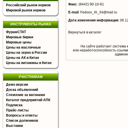
Факс
:
(8442) 90-10-81
Российский рынок кормов
Мировой рынок кормов
E-mail
:
Fedoov_IA_34@mail.ru
Дата изменения информации
:
06.1
ИНСТРУМЕНТЫ РЫНКА
ФуражСТАТ
Вернуться в каталог
Мировые биржи
Мировые цены
На сайте работает система 
Цены на масличные
или неработоспособность ссылки,
Цены на зерно в России
aдминис
Цены на АК в Китае
Цены на витамины в Китае
УЧАСТНИКАМ
Демо версии
Доска объявлений
Слежение за вагонами
Каталог предприятий АПК
Подписка
Прайс-листы
Вопросы и ответы
Список должников
Выставки