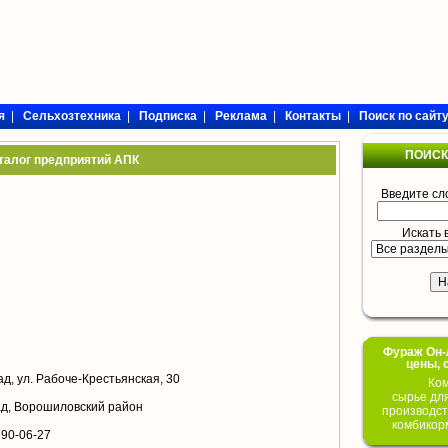
я
|
Сельхозтехника
|
Подписка
|
Реклама
|
Контакты
|
Поиск по сайт
ПОИСК
талог предприятий АПК
Введите сл
Искать 
Фураж Он-Л
цены, 
ад, ул. Рабоче-Крестьянская, 30
Ком
сырье дл
рад, Ворошиловский район
производст
комбикор
 90-06-27