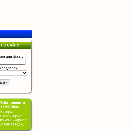
у
 ПО САЙТУ
ово или фразу:
в разделах:
айн - новости,
статистика:
бикорм,
я комбикормов,
во комбикормов,
мовые заводы.