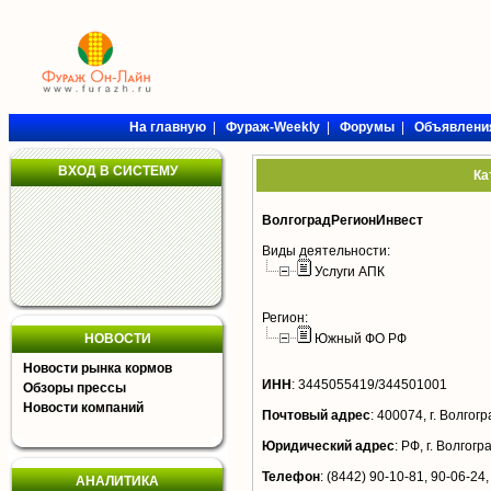
На главную
|
Фураж-Weekly
|
Форумы
|
Объявлени
ВХОД В СИСТЕМУ
Ка
ВолгоградРегионИнвест
Виды деятельности:
Услуги АПК
Регион:
НОВОСТИ
Южный ФО РФ
Новости рынка кормов
ИНН
:
3445055419/344501001
Обзоры прессы
Новости компаний
Почтовый адрес
:
400074, г. Волгогр
Юридический адрес
:
РФ, г. Волгог
Телефон
:
(8442) 90-10-81, 90-06-24,
АНАЛИТИКА