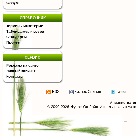
Форум
СПРАВОЧНИК
Термины Инкотермс
Таблица мер и весов
Стандарты
Прочее
СЕРВИС
Реклама на сайте
Личный кабинет
Контакты
RSS
Бизнес Онлайн
Twitter
Администрато
© 2000-2026,
Фураж Он-Лайн
. Использование мат