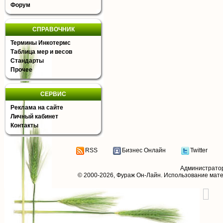
Форум
СПРАВОЧНИК
Термины Инкотермс
Таблица мер и весов
Стандарты
Прочее
СЕРВИС
Реклама на сайте
Личный кабинет
Контакты
RSS
Бизнес Онлайн
Twitter
Администрато
© 2000-2026,
Фураж Он-Лайн
. Использование мат