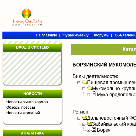
На главную
|
Фураж-Weekly
|
Форумы
|
Объявлени
ВХОД В СИСТЕМУ
Ката
БОРЗИНСКИЙ МУКОМОЛЬ
Виды деятельности:
Пищевая промышлен
Мукомольно-крупя
НОВОСТИ
Мука продоволь
Новости рынка кормов
Обзоры прессы
Регион:
Новости компаний
Дальневосточный Ф
Забайкальский кра
Борзя
АНАЛИТИКА