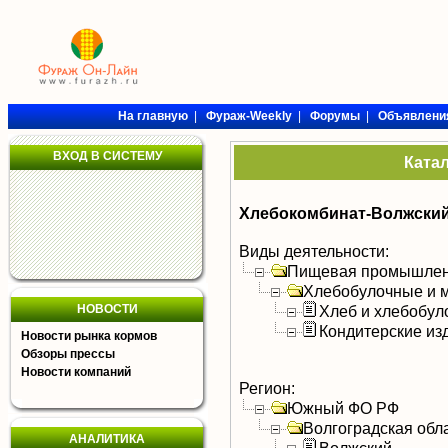
На главную
|
Фураж-Weekly
|
Форумы
|
Объявлени
ВХОД В СИСТЕМУ
Ката
Хлебокомбинат-Волжски
Виды деятельности:
Пищевая промышлен
Хлебобулочные и м
НОВОСТИ
Хлеб и хлебобул
Кондитерские из
Новости рынка кормов
Обзоры прессы
Новости компаний
Регион:
Южный ФО РФ
Волгоградская обл
АНАЛИТИКА