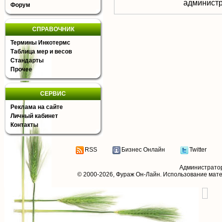
aдминистр
Форум
СПРАВОЧНИК
Термины Инкотермс
Таблица мер и весов
Стандарты
Прочее
СЕРВИС
Реклама на сайте
Личный кабинет
Контакты
RSS
Бизнес Онлайн
Twitter
Администрато
© 2000-2026,
Фураж Он-Лайн
. Использование мат