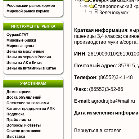
Северо-Кавказский 
Российский рынок кормов
Ставропольский кр
Мировой рынок кормов
Зеленокумск
ИНСТРУМЕНТЫ РЫНКА
Краткая информация
:
выра
ФуражСТАТ
пшеницы 3,4 класса; свино
Мировые биржи
производство муки в/сорта,
Мировые цены
Цены на масличные
ИНН
:
2619009010/2619010
Цены на зерно в России
Цены на АК в Китае
Почтовый адрес
:
357915, 
Цены на витамины в Китае
Телефон
:
(86552)3-41-48
УЧАСТНИКАМ
Факс
:
(86552)3-52-86
Демо версии
Доска объявлений
E-mail
:
agrodrujba@mail.ru
Слежение за вагонами
Каталог предприятий АПК
Дата изменения информа
Подписка
Прайс-листы
Вопросы и ответы
Вернуться в каталог
Список должников
Выставки