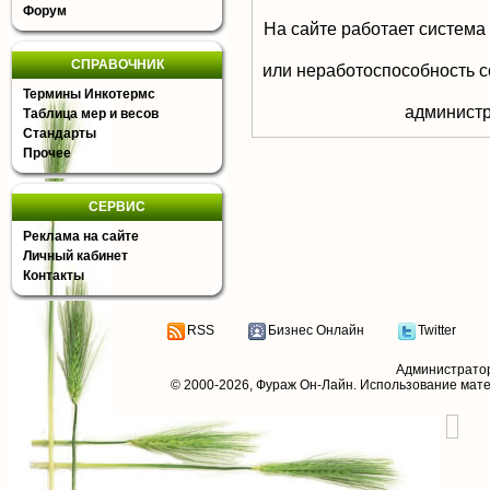
Форум
На сайте работает система
СПРАВОЧНИК
или неработоспособность с
Термины Инкотермс
aдминистр
Таблица мер и весов
Стандарты
Прочее
СЕРВИС
Реклама на сайте
Личный кабинет
Контакты
RSS
Бизнес Онлайн
Twitter
Администрато
© 2000-2026,
Фураж Он-Лайн
. Использование мат