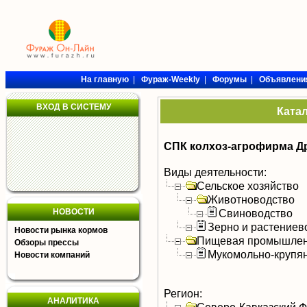
На главную
|
Фураж-Weekly
|
Форумы
|
Объявлени
ВХОД В СИСТЕМУ
Ката
СПК колхоз-агрофирма Д
Виды деятельности:
Сельское хозяйство
Животноводство
НОВОСТИ
Свиноводство
Зерно и растениев
Новости рынка кормов
Пищевая промышлен
Обзоры прессы
Мукомольно-крупя
Новости компаний
Регион:
АНАЛИТИКА