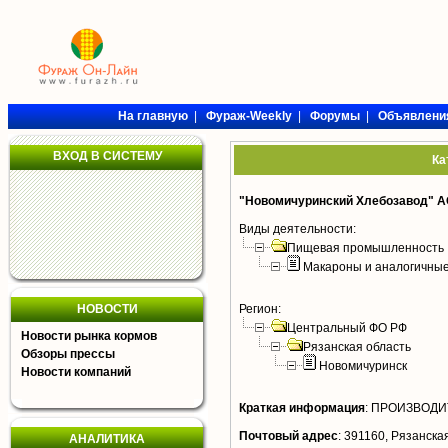
На главную
|
Фураж-Weekly
|
Форумы
|
Объявлени
ВХОД В СИСТЕМУ
Ка
"Новомичуринский Хлебозавод" 
Виды деятельности:
Пищевая промышленность
Макароны и аналогичны
НОВОСТИ
Регион:
Центральный ФО РФ
Новости рынка кормов
Рязанская область
Обзоры прессы
Новомичуринск
Новости компаний
Краткая информация
:
ПРОИЗВОДИТЕ
Почтовый адрес
:
391160, Рязанская 
АНАЛИТИКА