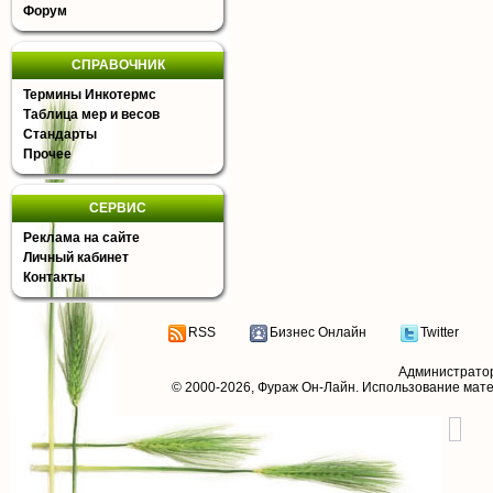
Форум
СПРАВОЧНИК
Термины Инкотермс
Таблица мер и весов
Стандарты
Прочее
СЕРВИС
Реклама на сайте
Личный кабинет
Контакты
RSS
Бизнес Онлайн
Twitter
Администрато
© 2000-2026,
Фураж Он-Лайн
. Использование мат