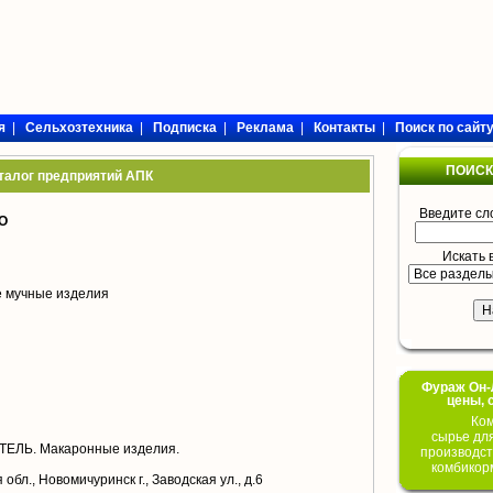
я
|
Сельхозтехника
|
Подписка
|
Реклама
|
Контакты
|
Поиск по сайт
ПОИСК
талог предприятий АПК
Введите сл
АО
Искать 
е мучные изделия
Фураж Он-Л
цены, 
Ком
сырье дл
ЛЬ. Макаронные изделия.
производст
комбикор
обл., Новомичуринск г., Заводская ул., д.6