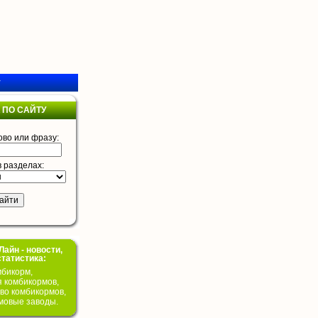
у
 ПО САЙТУ
ово или фразу:
в разделах:
айн - новости,
статистика:
бикорм,
я комбикормов,
во комбикормов,
мовые заводы.