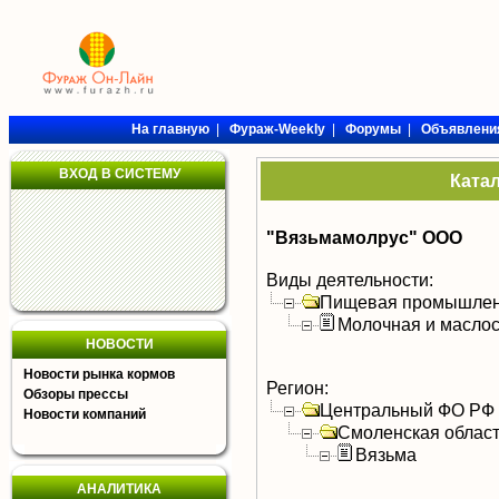
На главную
|
Фураж-Weekly
|
Форумы
|
Объявлени
ВХОД В СИСТЕМУ
Ката
"Вязьмамолрус" ООО
Виды деятельности:
Пищевая промышлен
Молочная и масло
НОВОСТИ
Новости рынка кормов
Регион:
Обзоры прессы
Центральный ФО РФ
Новости компаний
Смоленская облас
Вязьма
АНАЛИТИКА