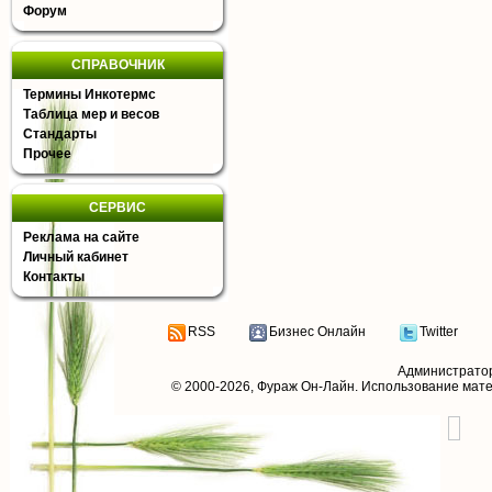
Форум
СПРАВОЧНИК
Термины Инкотермс
Таблица мер и весов
Стандарты
Прочее
СЕРВИС
Реклама на сайте
Личный кабинет
Контакты
RSS
Бизнес Онлайн
Twitter
Администрато
© 2000-2026,
Фураж Он-Лайн
. Использование мат