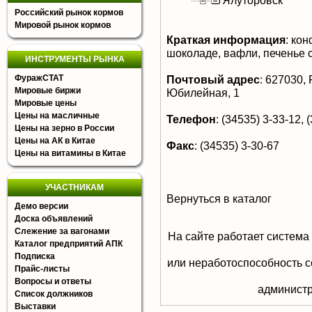
Ялуторовск
Российский рынок кормов
Мировой рынок кормов
Краткая информация
:
конф
шоколаде, вафли, печенье 
ИНСТРУМЕНТЫ РЫНКА
ФуражСТАТ
Почтовый адрес
:
627030, Р
Мировые биржи
Юбилейная, 1
Мировые цены
Цены на масличные
Телефон
:
(34535) 3-33-12, 
Цены на зерно в России
Цены на АК в Китае
Факс
:
(34535) 3-30-67
Цены на витамины в Китае
УЧАСТНИКАМ
Вернуться в каталог
Демо версии
Доска объявлений
Слежение за вагонами
На сайте работает система
Каталог предприятий АПК
Подписка
или неработоспособность с
Прайс-листы
Вопросы и ответы
aдминистр
Список должников
Выставки