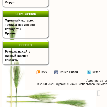
Форум
СПРАВОЧНИК
Термины Инкотермс
Таблица мер и весов
Стандарты
Прочее
СЕРВИС
Реклама на сайте
Личный кабинет
Контакты
RSS
Бизнес Онлайн
Twitter
Администрато
© 2000-2026,
Фураж Он-Лайн
. Использование мат