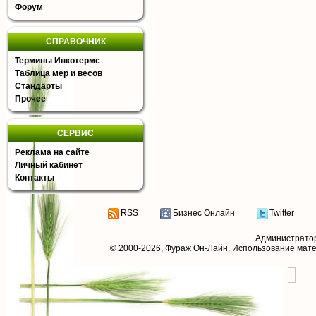
Форум
СПРАВОЧНИК
Термины Инкотермс
Таблица мер и весов
Стандарты
Прочее
СЕРВИС
Реклама на сайте
Личный кабинет
Контакты
RSS
Бизнес Онлайн
Twitter
Администрато
© 2000-2026,
Фураж Он-Лайн
. Использование мат