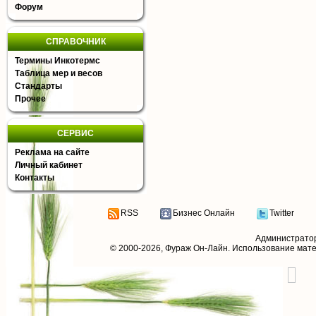
Форум
СПРАВОЧНИК
Термины Инкотермс
Таблица мер и весов
Стандарты
Прочее
СЕРВИС
Реклама на сайте
Личный кабинет
Контакты
RSS
Бизнес Онлайн
Twitter
Администрато
© 2000-2026,
Фураж Он-Лайн
. Использование мат