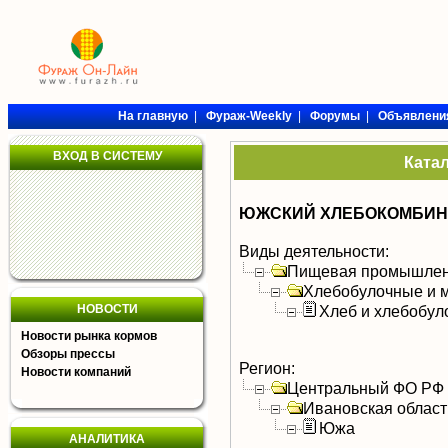
На главную
|
Фураж-Weekly
|
Форумы
|
Объявлени
ВХОД В СИСТЕМУ
Ката
ЮЖСКИЙ ХЛЕБОКОМБИНА
Виды деятельности:
Пищевая промышлен
Хлебобулочные и м
НОВОСТИ
Хлеб и хлебобул
Новости рынка кормов
Обзоры прессы
Регион:
Новости компаний
Центральный ФО РФ
Ивановская област
Южа
АНАЛИТИКА