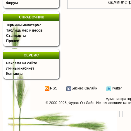
aдминистр
Форум
СПРАВОЧНИК
Термины Инкотермс
Таблица мер и весов
Стандарты
Прочее
СЕРВИС
Реклама на сайте
Личный кабинет
Контакты
RSS
Бизнес Онлайн
Twitter
Администрато
© 2000-2026,
Фураж Он-Лайн
. Использование мат