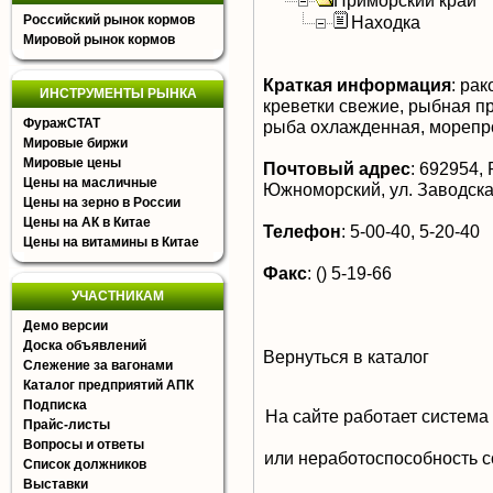
Приморский край
Российский рынок кормов
Находка
Мировой рынок кормов
Краткая информация
:
рако
ИНСТРУМЕНТЫ РЫНКА
креветки свежие, рыбная п
ФуражСТАТ
рыба охлажденная, морепр
Мировые биржи
Мировые цены
Почтовый адрес
:
692954, Р
Цены на масличные
Южноморский, ул. Заводска
Цены на зерно в России
Цены на АК в Китае
Телефон
:
5-00-40, 5-20-40
Цены на витамины в Китае
Факс
:
() 5-19-66
УЧАСТНИКАМ
Демо версии
Доска объявлений
Вернуться в каталог
Слежение за вагонами
Каталог предприятий АПК
Подписка
На сайте работает система
Прайс-листы
Вопросы и ответы
или неработоспособность с
Список должников
Выставки