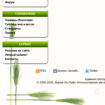
Форум
СПРАВОЧНИК
Термины Инкотермс
Таблица мер и весов
Стандарты
Прочее
СЕРВИС
Реклама на сайте
Личный кабинет
Контакты
RSS
Бизнес Онлайн
Twitter
Администрато
© 2000-2026,
Фураж Он-Лайн
. Использование мат