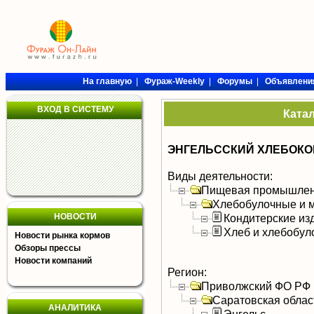
На главную
|
Фураж-Weekly
|
Форумы
|
Объявлени
ВХОД В СИСТЕМУ
Ката
ЭНГЕЛЬССКИЙ ХЛЕБОКО
Виды деятельности:
Пищевая промышлен
Хлебобулочные и м
НОВОСТИ
Кондитерские из
Хлеб и хлебобул
Новости рынка кормов
Обзоры прессы
Новости компаний
Регион:
Приволжский ФО РФ
Саратовская облас
АНАЛИТИКА