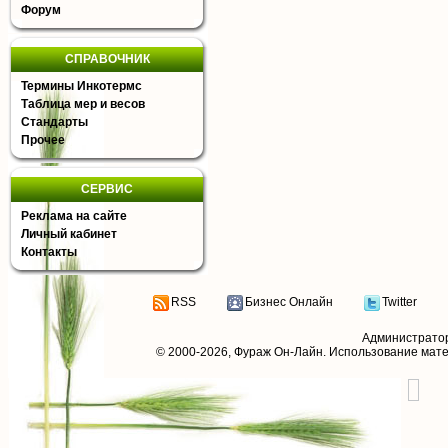
Форум
СПРАВОЧНИК
Термины Инкотермс
Таблица мер и весов
Стандарты
Прочее
СЕРВИС
Реклама на сайте
Личный кабинет
Контакты
RSS
Бизнес Онлайн
Twitter
Администрато
© 2000-2026,
Фураж Он-Лайн
. Использование мат