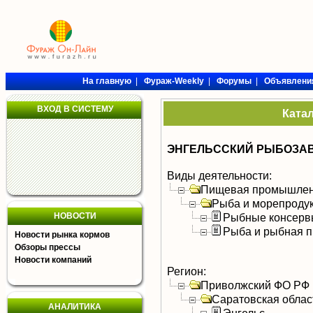
На главную
|
Фураж-Weekly
|
Форумы
|
Объявлени
ВХОД В СИСТЕМУ
Ката
ЭНГЕЛЬССКИЙ РЫБОЗАВ
Виды деятельности:
Пищевая промышлен
Рыба и морепроду
НОВОСТИ
Рыбные консерв
Рыба и рыбная п
Новости рынка кормов
Обзоры прессы
Новости компаний
Регион:
Приволжский ФО РФ
Саратовская облас
АНАЛИТИКА