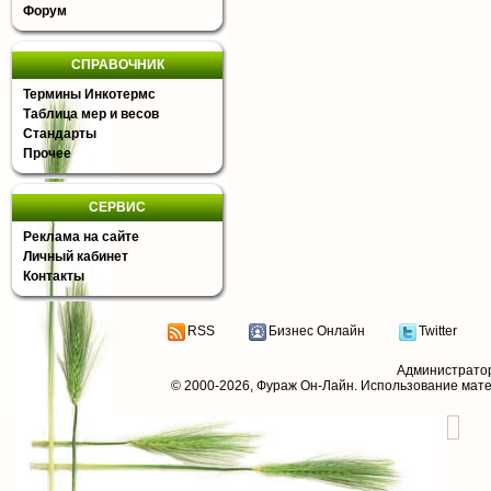
Форум
СПРАВОЧНИК
Термины Инкотермс
Таблица мер и весов
Стандарты
Прочее
СЕРВИС
Реклама на сайте
Личный кабинет
Контакты
RSS
Бизнес Онлайн
Twitter
Администрато
© 2000-2026,
Фураж Он-Лайн
. Использование мат