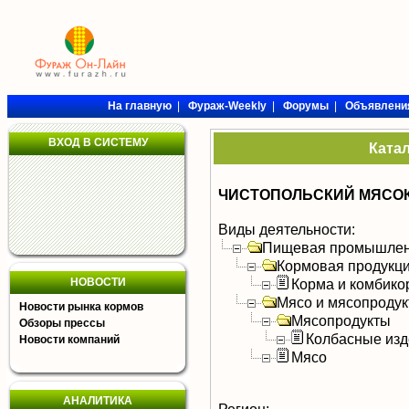
На главную
|
Фураж-Weekly
|
Форумы
|
Объявлени
ВХОД В СИСТЕМУ
Ката
ЧИСТОПОЛЬСКИЙ МЯСОК
Виды деятельности:
Пищевая промышлен
Кормовая продукц
НОВОСТИ
Корма и комбико
Мясо и мясопроду
Новости рынка кормов
Мясопродукты
Обзоры прессы
Колбасные изд
Новости компаний
Мясо
АНАЛИТИКА