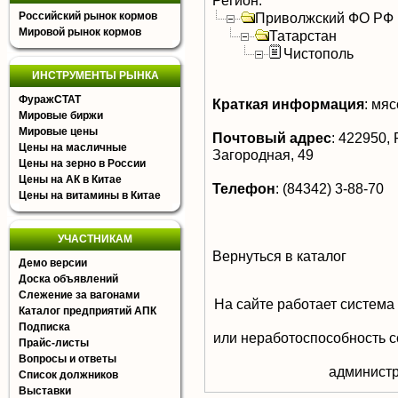
Регион:
Российский рынок кормов
Приволжский ФО РФ
Мировой рынок кормов
Татарстан
Чистополь
ИНСТРУМЕНТЫ РЫНКА
ФуражСТАТ
Краткая информация
:
мясо
Мировые биржи
Мировые цены
Почтовый адрес
:
422950, Р
Цены на масличные
Загородная, 49
Цены на зерно в России
Цены на АК в Китае
Телефон
:
(84342) 3-88-70
Цены на витамины в Китае
УЧАСТНИКАМ
Вернуться в каталог
Демо версии
Доска объявлений
Слежение за вагонами
На сайте работает система
Каталог предприятий АПК
Подписка
или неработоспособность с
Прайс-листы
Вопросы и ответы
aдминистр
Список должников
Выставки