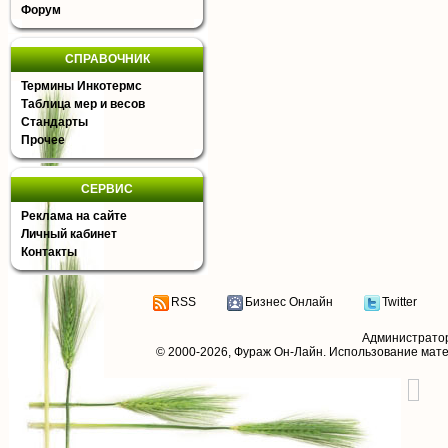
Форум
СПРАВОЧНИК
Термины Инкотермс
Таблица мер и весов
Стандарты
Прочее
СЕРВИС
Реклама на сайте
Личный кабинет
Контакты
RSS
Бизнес Онлайн
Twitter
Администрато
© 2000-2026,
Фураж Он-Лайн
. Использование мат