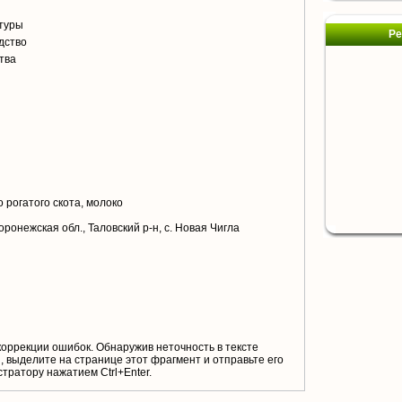
туры
Ре
дство
тва
я
 рогатого скота, молоко
ронежская обл., Таловский р-н, с. Новая Чигла
коррекции ошибок. Обнаружив неточность в тексте
 выделите на странице этот фрагмент и отправьте его
тратору нажатием Ctrl+Enter.