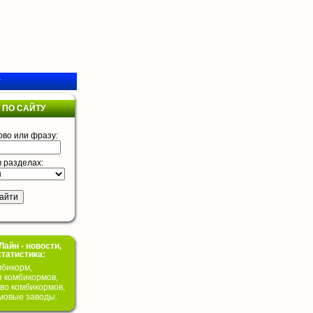
у
 ПО САЙТУ
ово или фразу:
в разделах:
айн - новости,
статистика:
бикорм,
я комбикормов,
во комбикормов,
мовые заводы.