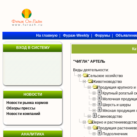
На главную
|
Фураж-Weekly
|
Форумы
|
Объявлени
ВХОД В СИСТЕМУ
Ка
"ЧИГЛА" АРТЕЛЬ
Виды деятельности:
Сельское хозяйство
Животноводство
Продукция крупного и 
Крупный рогатый с
НОВОСТИ
Молочная продукци
Новости рынка кормов
Шерсть и шкуры
Обзоры прессы
Мясная продукция 
Новости компаний
Свиноводство
Зерно и растениеводств
Продукция растениев
Подсолнечник
АНАЛИТИКА