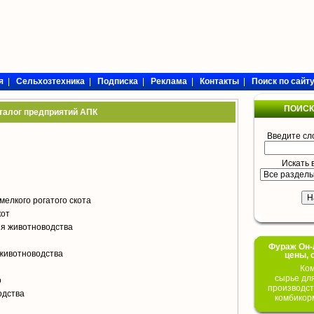
я
|
Сельхозтехника
|
Подписка
|
Реклама
|
Контакты
|
Поиск по сайт
ПОИСК
талог предприятий АПК
Введите сл
Искать 
мелкого рогатого скота
кот
я животноводства
Фураж Он-Л
животноводства
цены, 
Ком
сырье дл
о
производст
одства
комбикор