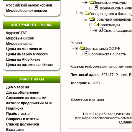
Зерновые культуры
Российский рынок кормов
Зернобобовые куль
Мировой рынок кормов
Овощеводство и бахчево
Продукция овощеводс
ИНСТРУМЕНТЫ РЫНКА
Корнеплоды
Свекла сахарна
ФуражСТАТ
Мировые биржи
Регион:
Мировые цены
Центральный ФО РФ
Цены на масличные
Цены на зерно в России
Воронежская область
Цены на АК в Китае
Цены на витамины в Китае
Краткая информация
:
мясо крупного
Почтовый адрес
:
397477, Россия, Во
УЧАСТНИКАМ
Телефон
:
4-13-67
Демо версии
Доска объявлений
Слежение за вагонами
Вернуться в каталог
Каталог предприятий АПК
Подписка
Прайс-листы
На сайте работает система 
или неработоспособность ссылки,
Вопросы и ответы
aдминис
Список должников
Выставки