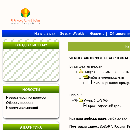
На главную
|
Фураж-Weekly
|
Форумы
|
Объявлени
ВХОД В СИСТЕМУ
Ка
ЧЕРНОЕРКОВСКОЕ НЕРЕСТОВО-
Виды деятельности:
Пищевая промышленность
Рыба и морепродукты
Рыба и рыбная проду
НОВОСТИ
Регион:
Новости рынка кормов
Южный ФО РФ
Обзоры прессы
Краснодарский край
Новости компаний
Краткая информация
:
рыба живая
Почтовый адрес
:
353597, Россия, К
АНАЛИТИКА