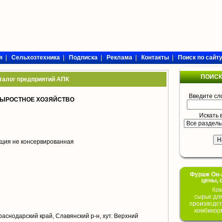
я
|
Сельхозтехника
|
Подписка
|
Реклама
|
Контакты
|
Поиск по сайт
ПОИСК
талог предприятий АПК
Введите сл
ВЫРОСТНОЕ ХОЗЯЙСТВО
Искать 
кция не консервированная
Фураж Он-Л
цены, 
Ком
сырье дл
производст
комбикор
раснодарский край, Славянский р-н, хут. Верхний