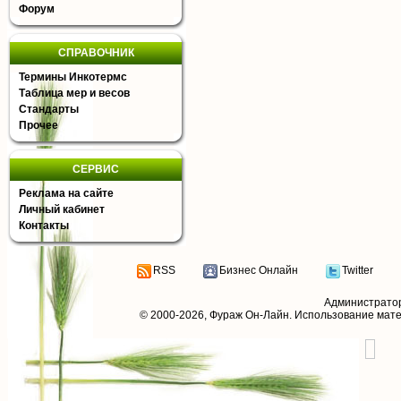
Форум
СПРАВОЧНИК
Термины Инкотермс
Таблица мер и весов
Стандарты
Прочее
СЕРВИС
Реклама на сайте
Личный кабинет
Контакты
RSS
Бизнес Онлайн
Twitter
Администрато
© 2000-2026,
Фураж Он-Лайн
. Использование мат