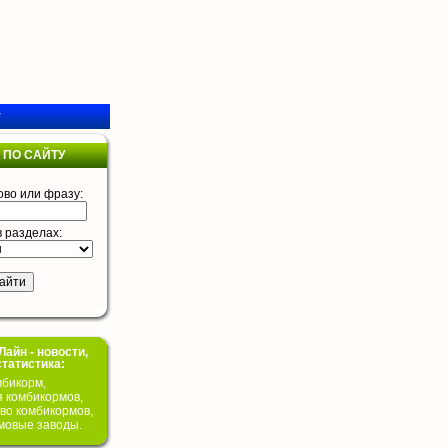
у
 ПО САЙТУ
ово или фразу:
в разделах:
айн - новости,
статистика:
бикорм,
я комбикормов,
во комбикормов,
мовые заводы.