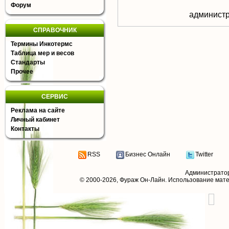
Форум
aдминистр
СПРАВОЧНИК
Термины Инкотермс
Таблица мер и весов
Стандарты
Прочее
СЕРВИС
Реклама на сайте
Личный кабинет
Контакты
RSS
Бизнес Онлайн
Twitter
Администрато
© 2000-2026,
Фураж Он-Лайн
. Использование мат