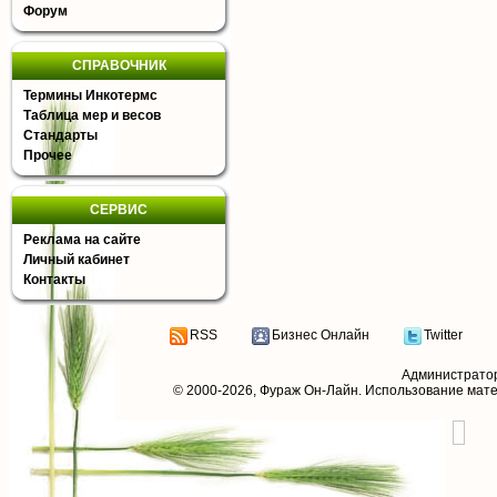
Форум
СПРАВОЧНИК
Термины Инкотермс
Таблица мер и весов
Стандарты
Прочее
СЕРВИС
Реклама на сайте
Личный кабинет
Контакты
RSS
Бизнес Онлайн
Twitter
Администрато
© 2000-2026,
Фураж Он-Лайн
. Использование мат