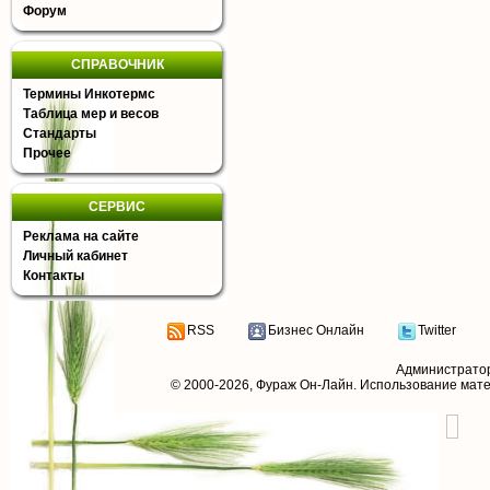
Форум
СПРАВОЧНИК
Термины Инкотермс
Таблица мер и весов
Стандарты
Прочее
СЕРВИС
Реклама на сайте
Личный кабинет
Контакты
RSS
Бизнес Онлайн
Twitter
Администрато
© 2000-2026,
Фураж Он-Лайн
. Использование мат