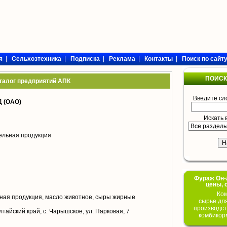
я
|
Сельхозтехника
|
Подписка
|
Реклама
|
Контакты
|
Поиск по сайт
ПОИСК
талог предприятий АПК
Введите сл
 (ОАО)
Искать 
ельная продукция
Фураж Он-Л
цены, 
Ком
ая продукция, масло животное, сыры жирные
сырье дл
производст
лтайский край, с. Чарышское, ул. Парковая, 7
комбикор