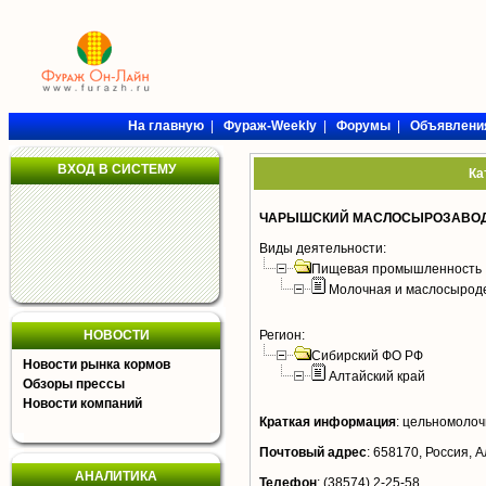
На главную
|
Фураж-Weekly
|
Форумы
|
Объявлени
ВХОД В СИСТЕМУ
Ка
ЧАРЫШСКИЙ МАСЛОСЫРОЗАВОД
Виды деятельности:
Пищевая промышленность
Молочная и маслосырод
НОВОСТИ
Регион:
Сибирский ФО РФ
Новости рынка кормов
Алтайский край
Обзоры прессы
Новости компаний
Краткая информация
:
цельномолочн
Почтовый адрес
:
658170, Россия, А
АНАЛИТИКА
Телефон
:
(38574) 2-25-58