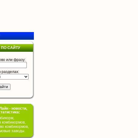
у
 ПО САЙТУ
ово или фразу:
в разделах:
айн - новости,
статистика:
бикорм,
я комбикормов,
во комбикормов,
мовые заводы.