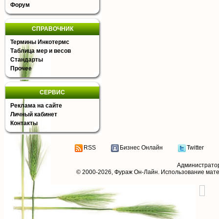
Форум
СПРАВОЧНИК
Термины Инкотермс
Таблица мер и весов
Стандарты
Прочее
СЕРВИС
Реклама на сайте
Личный кабинет
Контакты
RSS
Бизнес Онлайн
Twitter
Администрато
© 2000-2026,
Фураж Он-Лайн
. Использование мат