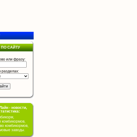
у
 ПО САЙТУ
ово или фразу:
в разделах:
айн - новости,
статистика:
бикорм,
я комбикормов,
во комбикормов,
мовые заводы.