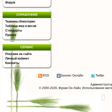
Форум
СПРАВОЧНИК
Термины Инкотермс
Таблица мер и весов
Стандарты
Прочее
СЕРВИС
Реклама на сайте
Личный кабинет
Контакты
RSS
Бизнес Онлайн
Twitter
Администрато
© 2000-2026,
Фураж Он-Лайн
. Использование мат