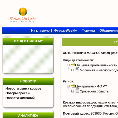
На главную
|
Фураж-Weekly
|
Форумы
|
Объявлени
ВХОД В СИСТЕМУ
Ка
ХОТЫНЕЦКИЙ МАСЛОЗАВОД (АО о.
Виды деятельности:
Пищевая промышленность
Молочная и маслосырод
НОВОСТИ
Регион:
Центральный ФО РФ
Новости рынка кормов
Орловская область
Обзоры прессы
Новости компаний
Краткая информация
:
масло животн
кисломолочная продукция, сметана,
Почтовый адрес
:
303930, Россия, О
АНАЛИТИКА