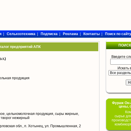
я
|
Сельхозтехника
|
Подписка
|
Реклама
|
Контакты
|
Поиск по сайт
ПОИСК
талог предприятий АПК
Введите сл
т.)
Искать 
ельная продукция
Фураж Он-Л
цены, 
Ком
ое, цельномолочная продукция, сыры жирные,
сырье дл
 творог нежирный
производст
комбикор
рловская обл., п. Хотынец, ул. Промышленная, 2