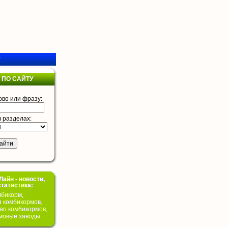
у
 ПО САЙТУ
ово или фразу:
в разделах:
айн - новости,
статистика:
бикорм,
я комбикормов,
во комбикормов,
мовые заводы.