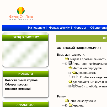
На главную
|
Фураж-Weekly
|
Форумы
|
Объявлени
ВХОД В СИСТЕМУ
Ка
ХОТЕНСКИЙ ПИЩЕКОМБИНАТ
Виды деятельности:
Пищевая промышленность
Пиво, напитки безалког
Мясо и мясопродукты
Мясопродукты
НОВОСТИ
Колбасные издели
Новости рынка кормов
Хлебобулочные и мучные
Обзоры прессы
Хлеб и хлебобулочны
Новости компаний
Регион:
Ближнее зарубежье
АНАЛИТИКА
Украина