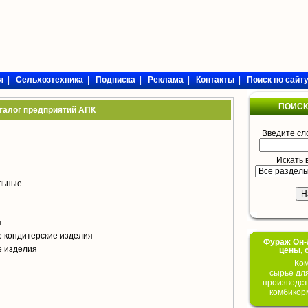
я
|
Сельхозтехника
|
Подписка
|
Реклама
|
Контакты
|
Поиск по сайт
ПОИСК
талог предприятий АПК
Введите сл
Искать 
ольные
я
 кондитерские изделия
Фураж Он-Л
е изделия
цены, 
Ком
сырье дл
производст
комбикор