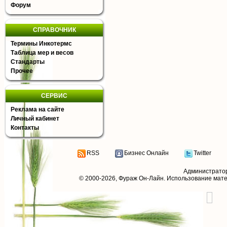
Форум
СПРАВОЧНИК
Термины Инкотермс
Таблица мер и весов
Стандарты
Прочее
СЕРВИС
Реклама на сайте
Личный кабинет
Контакты
RSS
Бизнес Онлайн
Twitter
Администрато
© 2000-2026,
Фураж Он-Лайн
. Использование мат