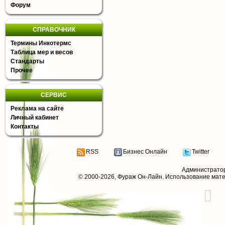
Форум
СПРАВОЧНИК
Термины Инкотермс
Таблица мер и весов
Стандарты
Прочее
СЕРВИС
Реклама на сайте
Личный кабинет
Контакты
RSS
Бизнес Онлайн
Twitter
Администрато
© 2000-2026,
Фураж Он-Лайн
. Использование мат