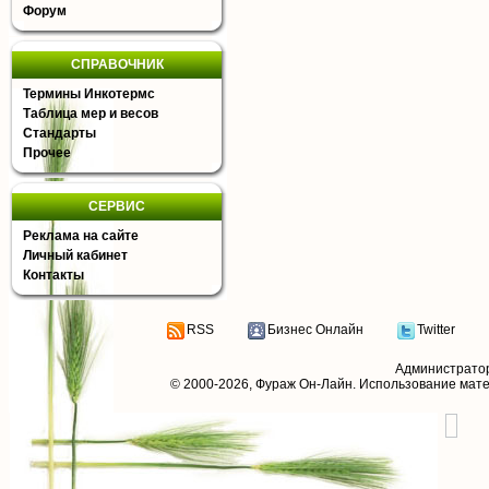
Форум
СПРАВОЧНИК
Термины Инкотермс
Таблица мер и весов
Стандарты
Прочее
СЕРВИС
Реклама на сайте
Личный кабинет
Контакты
RSS
Бизнес Онлайн
Twitter
Администрато
© 2000-2026,
Фураж Он-Лайн
. Использование мат