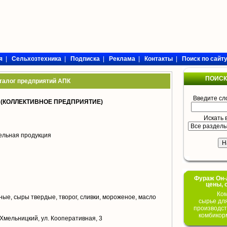
я
|
Сельхозтехника
|
Подписка
|
Реклама
|
Контакты
|
Поиск по сайт
ПОИСК
талог предприятий АПК
Введите сл
(КОЛЛЕКТИВНОЕ ПРЕДПРИЯТИЕ)
Искать 
ельная продукция
Фураж Он-Л
цены, 
Ком
ые, сыры твердые, творог, сливки, мороженое, масло
сырье дл
производст
комбикор
 Хмельницкий, ул. Кооперативная, 3