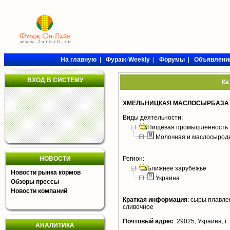
На главную
|
Фураж-Weekly
|
Форумы
|
Объявлени
ВХОД В СИСТЕМУ
Ка
ХМЕЛЬНИЦКАЯ МАСЛОСЫРБАЗА 
Виды деятельности:
Пищевая промышленность
Молочная и маслосырод
НОВОСТИ
Регион:
Ближнее зарубежье
Новости рынка кормов
Украина
Обзоры прессы
Новости компаний
Краткая информация
:
сыры плавлен
сливочное
Почтовый адрес
:
29025, Украина, г.
АНАЛИТИКА