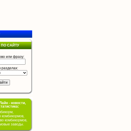
у
 ПО САЙТУ
ово или фразу:
в разделах:
айн - новости,
статистика:
бикорм,
я комбикормов,
во комбикормов,
мовые заводы.