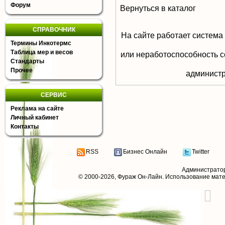
Форум
Вернуться в каталог
СПРАВОЧНИК
На сайте работает система
Термины Инкотермс
Таблица мер и весов
или неработоспособность с
Стандарты
Прочее
aдминистр
СЕРВИС
Реклама на сайте
Личный кабинет
Контакты
RSS
Бизнес Онлайн
Twitter
Администрато
© 2000-2026,
Фураж Он-Лайн
. Использование мат