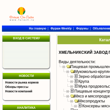
На главную
|
Фураж-Weekly
|
Форумы
|
Объявлени
ВХОД В СИСТЕМУ
Ката
ХМЕЛЬНИКСКИЙ ЗАВОД 
Виды деятельности:
Пищевая промышлен
Мукомольно-крупя
НОВОСТИ
Зерно обработа
Крупа
Новости рынка кормов
Мука продоволь
Обзоры прессы
Пищевые концентра
Новости компаний
Мясо и мясопроду
Мясопродукты
Консервы мяс
АНАЛИТИКА