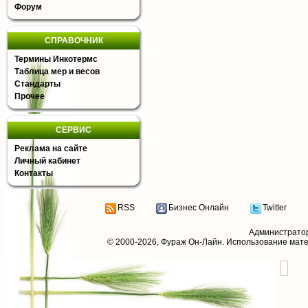
Форум
СПРАВОЧНИК
Термины Инкотермс
Таблица мер и весов
Стандарты
Прочее
СЕРВИС
Реклама на сайте
Личный кабинет
Контакты
RSS
Бизнес Онлайн
Twitter
Администрато
© 2000-2026,
Фураж Он-Лайн
. Использование мат