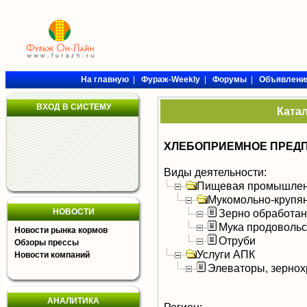
На главную
|
Фураж-Weekly
|
Форумы
|
Объявлени
ВХОД В СИСТЕМУ
Ката
ХЛЕБОПРИЕМНОЕ ПРЕД
Виды деятельности:
Пищевая промышлен
Мукомольно-крупя
НОВОСТИ
Зерно обработа
Мука продоволь
Новости рынка кормов
Отруби
Обзоры прессы
Услуги АПК
Новости компаний
Элеваторы, зерно
АНАЛИТИКА