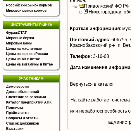
Регион:
Российский рынок кормов
Приволжский ФО РФ
Мировой рынок кормов
Нижегородская обл
ИНСТРУМЕНТЫ РЫНКА
Краткая информация
:
мук
ФуражСТАТ
Мировые биржи
Почтовый адрес
:
606755, 
Мировые цены
Краснобаковский р-н, п. Вет
Цены на масличные
Цены на зерно в России
Телефон
:
3-16-68
Цены на АК в Китае
Цены на витамины в Китае
Дата изменения информа
УЧАСТНИКАМ
Вернуться в каталог
Демо версии
Доска объявлений
Слежение за вагонами
На сайте работает система
Каталог предприятий АПК
Подписка
или неработоспособность с
Прайс-листы
Вопросы и ответы
aдминистр
Список должников
Выставки