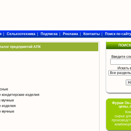
я
|
Сельхозтехника
|
Подписка
|
Реклама
|
Контакты
|
Поиск по сайт
ПОИСК
талог предприятий АПК
Введите сл
Искать 
сные
 кондитерские изделия
я мучные
Фураж Он-Л
е изделия
цены, 
е мучные
Ком
сырье дл
производст
комбикор