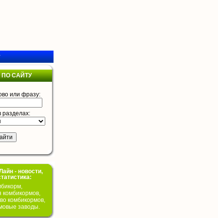
у
 ПО САЙТУ
ово или фразу:
в разделах:
айн - новости,
статистика:
бикорм,
я комбикормов,
во комбикормов,
мовые заводы.