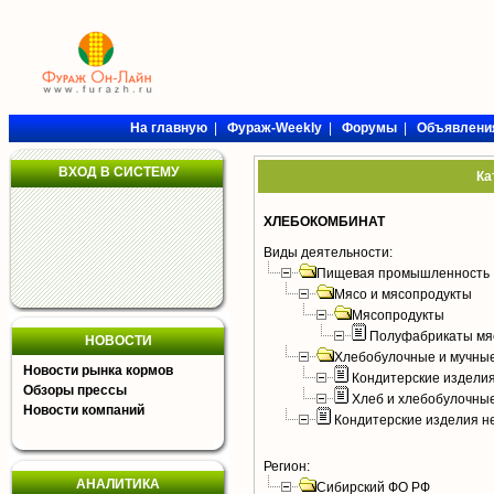
На главную
|
Фураж-Weekly
|
Форумы
|
Объявлени
ВХОД В СИСТЕМУ
Ка
ХЛЕБОКОМБИНАТ
Виды деятельности:
Пищевая промышленность
Мясо и мясопродукты
Мясопродукты
Полуфабрикаты мя
НОВОСТИ
Хлебобулочные и мучные
Новости рынка кормов
Кондитерские издели
Обзоры прессы
Хлеб и хлебобулочны
Новости компаний
Кондитерские изделия н
Регион:
АНАЛИТИКА
Сибирский ФО РФ