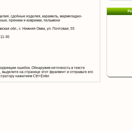
Ре
елия, сдобные изделия, карамель, мармеладно-
ные, пряники и коврижки, пельмени
ская обл., с. Нижняя Омка, ул. Почтовая, 55
-11-30
коррекции ошибок. Обнаружив неточность в тексте
 выделите на странице этот фрагмент и отправьте его
тратору нажатием Ctrl+Enter.