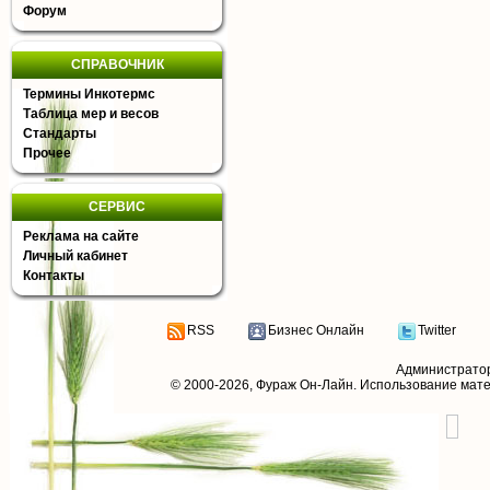
Форум
СПРАВОЧНИК
Термины Инкотермс
Таблица мер и весов
Стандарты
Прочее
СЕРВИС
Реклама на сайте
Личный кабинет
Контакты
RSS
Бизнес Онлайн
Twitter
Администрато
© 2000-2026,
Фураж Он-Лайн
. Использование мат