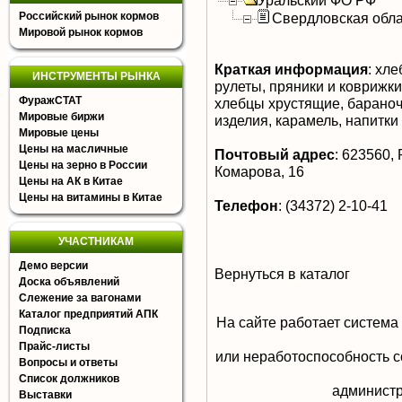
Уральский ФО РФ
Российский рынок кормов
Свердловская обла
Мировой рынок кормов
Краткая информация
:
хлеб
ИНСТРУМЕНТЫ РЫНКА
рулеты, пряники и коврижки
ФуражСТАТ
хлебцы хрустящие, бараноч
Мировые биржи
изделия, карамель, напитк
Мировые цены
Цены на масличные
Почтовый адрес
:
623560, 
Цены на зерно в России
Комарова, 16
Цены на АК в Китае
Цены на витамины в Китае
Телефон
:
(34372) 2-10-41
УЧАСТНИКАМ
Демо версии
Вернуться в каталог
Доска объявлений
Слежение за вагонами
Каталог предприятий АПК
На сайте работает система
Подписка
Прайс-листы
или неработоспособность с
Вопросы и ответы
Список должников
aдминистр
Выставки