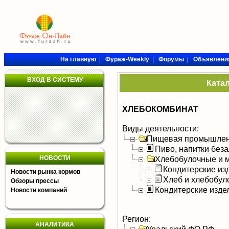
На главную
|
Фураж-Weekly
|
Форумы
|
Объявлени
ВХОД В СИСТЕМУ
Ката
ХЛЕБОКОМБИНАТ
Виды деятельности:
Пищевая промышлен
Пиво, напитки без
НОВОСТИ
Хлебобулочные и м
Кондитерские из
Новости рынка кормов
Хлеб и хлебобул
Обзоры прессы
Кондитерские изде
Новости компаний
Регион:
АНАЛИТИКА