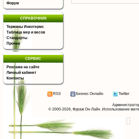
Форум
СПРАВОЧНИК
Термины Инкотермс
Таблица мер и весов
Стандарты
Прочее
СЕРВИС
Реклама на сайте
Личный кабинет
Контакты
RSS
Бизнес Онлайн
Twitter
Администрато
© 2000-2026,
Фураж Он-Лайн
. Использование мат