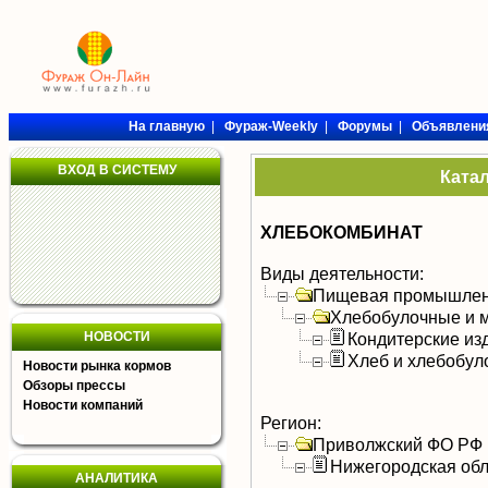
На главную
|
Фураж-Weekly
|
Форумы
|
Объявлени
ВХОД В СИСТЕМУ
Ката
ХЛЕБОКОМБИНАТ
Виды деятельности:
Пищевая промышлен
Хлебобулочные и м
НОВОСТИ
Кондитерские из
Хлеб и хлебобул
Новости рынка кормов
Обзоры прессы
Новости компаний
Регион:
Приволжский ФО РФ
Нижегородская обл
АНАЛИТИКА