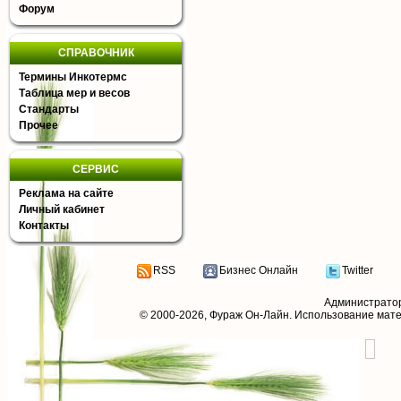
Форум
СПРАВОЧНИК
Термины Инкотермс
Таблица мер и весов
Стандарты
Прочее
СЕРВИС
Реклама на сайте
Личный кабинет
Контакты
RSS
Бизнес Онлайн
Twitter
Администрато
© 2000-2026,
Фураж Он-Лайн
. Использование мат