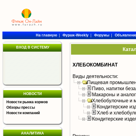
На главную
|
Фураж-Weekly
|
Форумы
|
Объявлени
ВХОД В СИСТЕМУ
Ката
ХЛЕБОКОМБИНАТ
Виды деятельности:
Пищевая промышлен
Пиво, напитки без
НОВОСТИ
Макароны и анало
Хлебобулочные и м
Новости рынка кормов
Кондитерские из
Обзоры прессы
Хлеб и хлебобул
Новости компаний
Кондитерские изде
АНАЛИТИКА