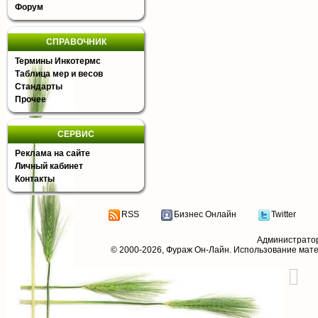
Форум
СПРАВОЧНИК
Термины Инкотермс
Таблица мер и весов
Стандарты
Прочее
СЕРВИС
Реклама на сайте
Личный кабинет
Контакты
RSS
Бизнес Онлайн
Twitter
Администрато
© 2000-2026,
Фураж Он-Лайн
. Использование мат