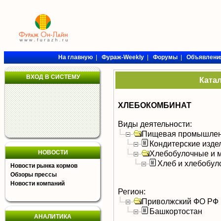
На главную
|
Фураж-Weekly
|
Форумы
|
Объявлени
ВХОД В СИСТЕМУ
Ката
ХЛЕБОКОМБИНАТ
Виды деятельности:
Пищевая промышлен
Кондитерские изде
НОВОСТИ
Хлебобулочные и м
Хлеб и хлебобул
Новости рынка кормов
Обзоры прессы
Новости компаний
Регион:
Приволжский ФО РФ
Башкортостан
АНАЛИТИКА