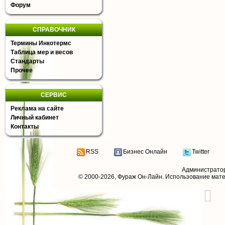
Форум
СПРАВОЧНИК
Термины Инкотермс
Таблица мер и весов
Стандарты
Прочее
СЕРВИС
Реклама на сайте
Личный кабинет
Контакты
RSS
Бизнес Онлайн
Twitter
Администрато
© 2000-2026,
Фураж Он-Лайн
. Использование мат