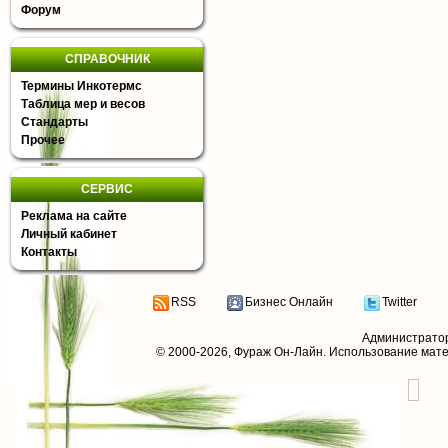
Форум
СПРАВОЧНИК
Термины Инкотермс
Таблица мер и весов
Стандарты
Прочее
СЕРВИС
Реклама на сайте
Личный кабинет
Контакты
RSS
Бизнес Онлайн
Twitter
Администрато
© 2000-2026,
Фураж Он-Лайн
. Использование мат