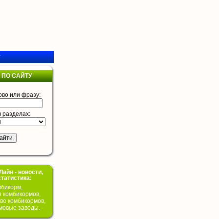
у
 ПО САЙТУ
ово или фразу:
в разделах:
айн - новости,
статистика:
бикорм,
я комбикормов,
во комбикормов,
мовые заводы.