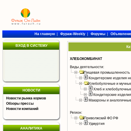
На главную
|
Фураж-Weekly
|
Форумы
|
Объявлени
ВХОД В СИСТЕМУ
Ка
ХЛЕБОКОМБИНАТ
Виды деятельности:
Пищевая промышленность
Кондитерские изделия н
Хлебобулочные и мучные
Хлеб и хлебобулочны
НОВОСТИ
Кондитерские издели
Новости рынка кормов
Макароны и аналогичны
Обзоры прессы
Новости компаний
Регион:
Приволжский ФО РФ
Удмуртия
АНАЛИТИКА