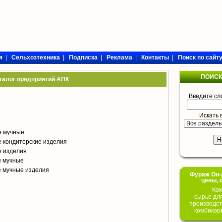
я
|
Сельхозтехника
|
Подписка
|
Реклама
|
Контакты
|
Поиск по сайт
ПОИСК
талог предприятий АПК
Введите сл
Искать 
е мучные
 кондитерские изделия
е изделия
я мучные
е мучные изделия
Фураж Он-Л
цены, 
Ком
сырье дл
производст
комбикор