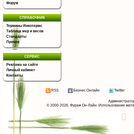
Форум
СПРАВОЧНИК
Термины Инкотермс
Таблица мер и весов
Стандарты
Прочее
СЕРВИС
Реклама на сайте
Личный кабинет
Контакты
RSS
Бизнес Онлайн
Twitter
Администрато
© 2000-2026,
Фураж Он-Лайн
. Использование мат