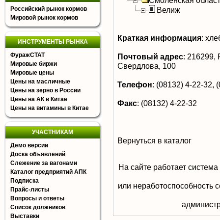
Смоленская облас
Российский рынок кормов
Велиж
Мировой рынок кормов
Краткая информация
:
хле
ИНСТРУМЕНТЫ РЫНКА
ФуражСТАТ
Почтовый адрес
:
216299, Р
Мировые биржи
Свердлова, 100
Мировые цены
Цены на масличные
Телефон
:
(08132) 4-22-32, 
Цены на зерно в России
Цены на АК в Китае
Факс
:
(08132) 4-22-32
Цены на витамины в Китае
УЧАСТНИКАМ
Вернуться в каталог
Демо версии
Доска объявлений
Слежение за вагонами
На сайте работает система
Каталог предприятий АПК
Подписка
или неработоспособность с
Прайс-листы
Вопросы и ответы
aдминистр
Список должников
Выставки