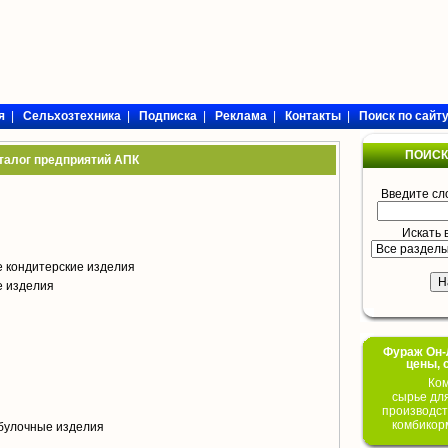
я
|
Сельхозтехника
|
Подписка
|
Реклама
|
Контакты
|
Поиск по сайт
ПОИСК
талог предприятий АПК
Введите сл
Искать 
 кондитерские изделия
е изделия
Фураж Он-Л
цены, 
Ком
сырье дл
производст
комбикор
булочные изделия