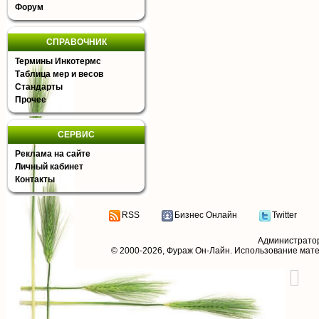
Форум
СПРАВОЧНИК
Термины Инкотермс
Таблица мер и весов
Стандарты
Прочее
СЕРВИС
Реклама на сайте
Личный кабинет
Контакты
RSS
Бизнес Онлайн
Twitter
Администрато
© 2000-2026,
Фураж Он-Лайн
. Использование мат