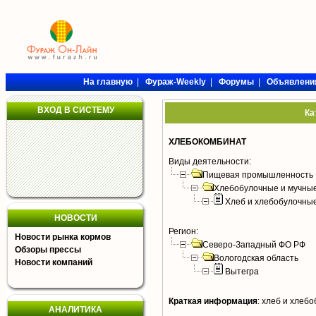
На главную
|
Фураж-Weekly
|
Форумы
|
Объявлени
ВХОД В СИСТЕМУ
Ка
ХЛЕБОКОМБИНАТ
Виды деятельности:
Пищевая промышленность
Хлебобулочные и мучные
Хлеб и хлебобулочны
НОВОСТИ
Регион:
Новости рынка кормов
Северо-Западный ФО РФ
Обзоры прессы
Вологодская область
Новости компаний
Вытегра
Краткая информация
:
хлеб и хлебо
АНАЛИТИКА