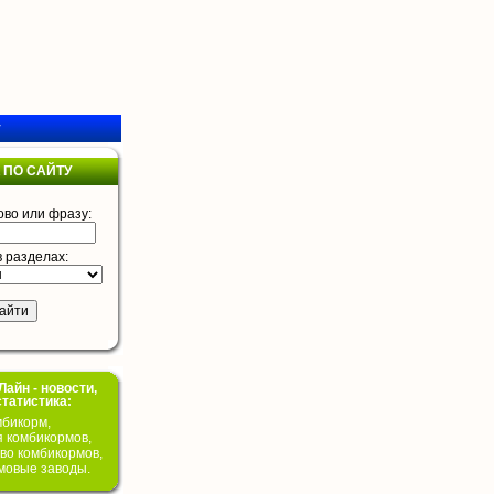
у
 ПО САЙТУ
ово или фразу:
в разделах:
айн - новости,
статистика:
бикорм,
я комбикормов,
во комбикормов,
мовые заводы.