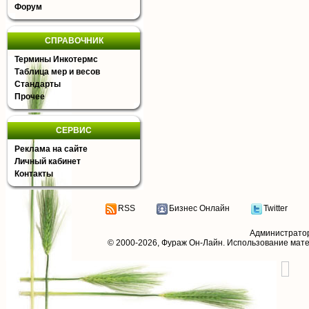
Форум
СПРАВОЧНИК
Термины Инкотермс
Таблица мер и весов
Стандарты
Прочее
СЕРВИС
Реклама на сайте
Личный кабинет
Контакты
RSS
Бизнес Онлайн
Twitter
Администрато
© 2000-2026,
Фураж Он-Лайн
. Использование мат