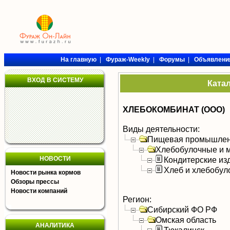
На главную
|
Фураж-Weekly
|
Форумы
|
Объявлени
ВХОД В СИСТЕМУ
Ката
ХЛЕБОКОМБИНАТ (ООО)
Виды деятельности:
Пищевая промышлен
Хлебобулочные и м
НОВОСТИ
Кондитерские из
Хлеб и хлебобул
Новости рынка кормов
Обзоры прессы
Новости компаний
Регион:
Сибирский ФО РФ
Омская область
АНАЛИТИКА