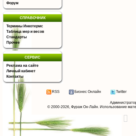
Форум
СПРАВОЧНИК
Термины Инкотермс
Таблица мер и весов
Стандарты
Прочее
СЕРВИС
Реклама на сайте
Личный кабинет
Контакты
RSS
Бизнес Онлайн
Twitter
Администрато
© 2000-2026,
Фураж Он-Лайн
. Использование мат