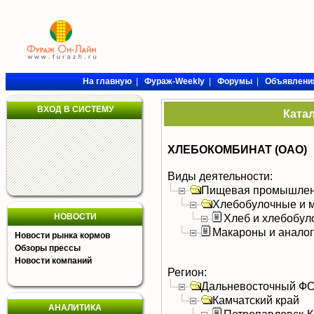
На главную
|
Фураж-Weekly
|
Форумы
|
Объявлени
ВХОД В СИСТЕМУ
Ката
ХЛЕБОКОМБИНАТ (ОАО)
Виды деятельности:
Пищевая промышлен
Хлебобулочные и м
НОВОСТИ
Хлеб и хлебобул
Макароны и анало
Новости рынка кормов
Обзоры прессы
Новости компаний
Регион:
Дальневосточный Ф
Камчатский край
АНАЛИТИКА