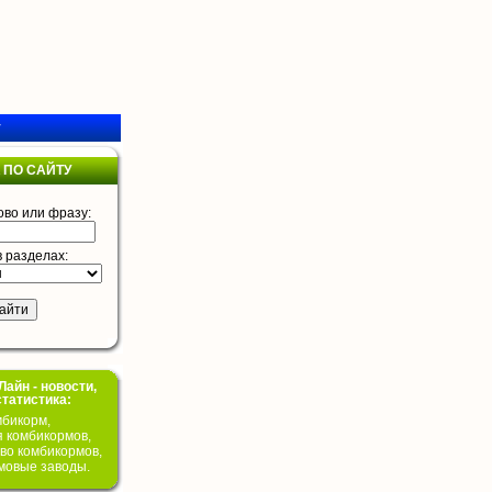
у
 ПО САЙТУ
ово или фразу:
в разделах:
айн - новости,
статистика:
бикорм,
я комбикормов,
во комбикормов,
мовые заводы.