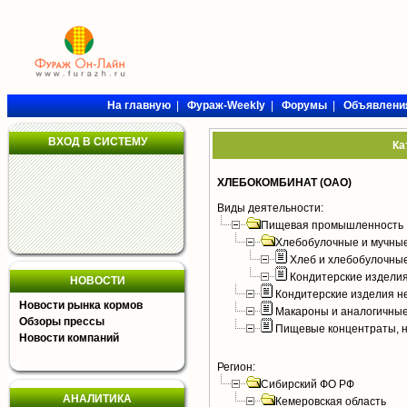
На главную
|
Фураж-Weekly
|
Форумы
|
Объявлени
ВХОД В СИСТЕМУ
Ка
ХЛЕБОКОМБИНАТ (ОАО)
Виды деятельности:
Пищевая промышленность
Хлебобулочные и мучные
Хлеб и хлебобулочны
Кондитерские издели
НОВОСТИ
Кондитерские изделия н
Новости рынка кормов
Макароны и аналогичны
Обзоры прессы
Пищевые концентраты, н
Новости компаний
Регион:
Сибирский ФО РФ
АНАЛИТИКА
Кемеровская область