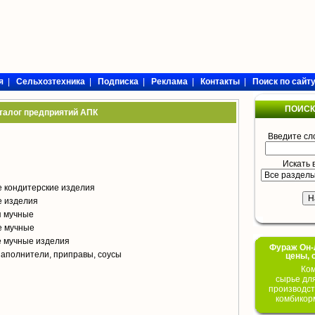
я
|
Сельхозтехника
|
Подписка
|
Реклама
|
Контакты
|
Поиск по сайт
ПОИСК
талог предприятий АПК
Введите сл
Искать 
 кондитерские изделия
е изделия
я мучные
е мучные
е мучные изделия
Фураж Он-Л
аполнители, приправы, соусы
цены, 
Ком
сырье дл
производст
комбикор