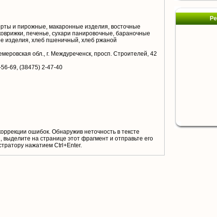
Ре
торты и пирожные, макаронные изделия, восточные
 коврижки, печенье, сухари панировочные, бараночные
ые изделия, хлеб пшеничный, хлеб ржаной
емеровская обл., г. Междуреченск, просп. Строителей, 42
-56-69, (38475) 2-47-40
коррекции ошибок. Обнаружив неточность в тексте
 выделите на странице этот фрагмент и отправьте его
тратору нажатием Ctrl+Enter.