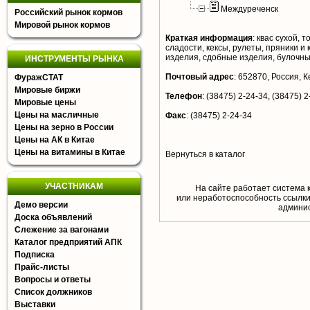
Междуреченск
Российский рынок кормов
Мировой рынок кормов
Краткая информация
:
квас сухой, 
сладости, кексы, рулеты, пряники и
изделия, сдобные изделия, булочн
ИНСТРУМЕНТЫ РЫНКА
Почтовый адрес
:
652870, Россия, К
ФуражСТАТ
Мировые биржи
Телефон
:
(38475) 2-24-34, (38475) 2
Мировые цены
Цены на масличные
Факс
:
(38475) 2-24-34
Цены на зерно в России
Цены на АК в Китае
Цены на витамины в Китае
Вернуться в каталог
УЧАСТНИКАМ
На сайте работает система 
или неработоспособность ссылки,
Демо версии
aдминис
Доска объявлений
Слежение за вагонами
Каталог предприятий АПК
Подписка
Прайс-листы
Вопросы и ответы
Список должников
Выставки