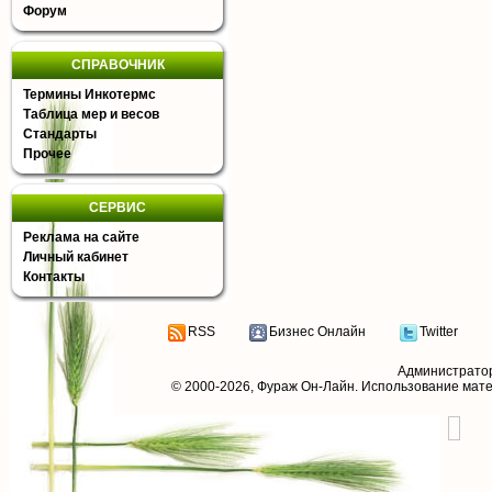
Форум
СПРАВОЧНИК
Термины Инкотермс
Таблица мер и весов
Стандарты
Прочее
СЕРВИС
Реклама на сайте
Личный кабинет
Контакты
RSS
Бизнес Онлайн
Twitter
Администрато
© 2000-2026,
Фураж Он-Лайн
. Использование мат