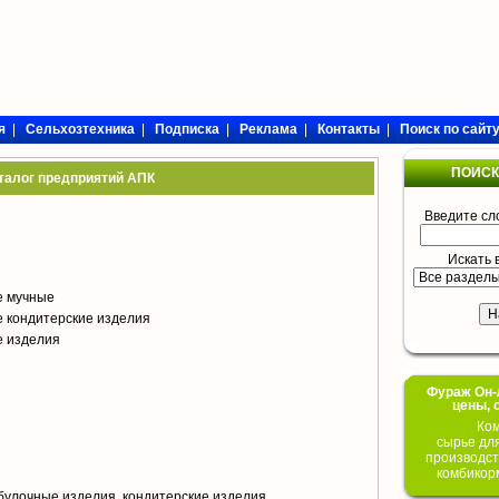
я
|
Сельхозтехника
|
Подписка
|
Реклама
|
Контакты
|
Поиск по сайт
ПОИСК
талог предприятий АПК
Введите сл
Искать 
е мучные
 кондитерские изделия
е изделия
Фураж Он-Л
цены, 
Ком
сырье дл
производст
комбикор
булочные изделия, кондитерские изделия