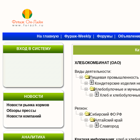
На главную
|
Фураж-Weekly
|
Форумы
|
Объявлени
ВХОД В СИСТЕМУ
Ка
ХЛЕБОКОМБИНАТ (ОАО)
Виды деятельности:
Пищевая промышленность
Кондитерские изделия н
Хлебобулочные и мучные
Хлеб и хлебобулочны
НОВОСТИ
Новости рынка кормов
Регион:
Обзоры прессы
Сибирский ФО РФ
Новости компаний
Алтайский край
Славгород
АНАЛИТИКА
Краткая информация
:
хлеб и хлебо