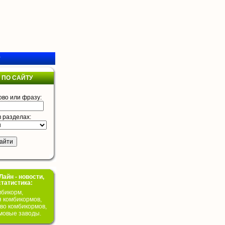
у
 ПО САЙТУ
ово или фразу:
в разделах:
айн - новости,
статистика:
бикорм,
я комбикормов,
во комбикормов,
мовые заводы.