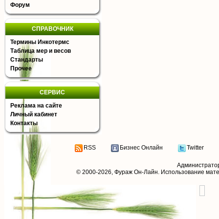
Форум
СПРАВОЧНИК
Термины Инкотермс
Таблица мер и весов
Стандарты
Прочее
СЕРВИС
Реклама на сайте
Личный кабинет
Контакты
RSS
Бизнес Онлайн
Twitter
Администрато
© 2000-2026,
Фураж Он-Лайн
. Использование мат