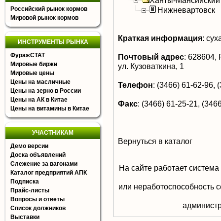
Ханты-Мансийский
Российский рынок кормов
Нижневартовск
Мировой рынок кормов
Краткая информация
:
суха
ИНСТРУМЕНТЫ РЫНКА
ФуражСТАТ
Почтовый адрес
:
628604, Р
Мировые биржи
ул. Кузоваткина, 1
Мировые цены
Цены на масличные
Телефон
:
(3466) 61-62-96, (
Цены на зерно в России
Цены на АК в Китае
Факс
:
(3466) 61-25-21, (3466
Цены на витамины в Китае
УЧАСТНИКАМ
Вернуться в каталог
Демо версии
Доска объявлений
Слежение за вагонами
На сайте работает система
Каталог предприятий АПК
Подписка
или неработоспособность с
Прайс-листы
Вопросы и ответы
aдминистр
Список должников
Выставки