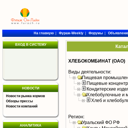
На главную
|
Фураж-Weekly
|
Форумы
|
Объявлени
ВХОД В СИСТЕМУ
Ката
ХЛЕБОКОМБИНАТ (ОАО)
Виды деятельности:
Пищевая промышлен
Пищевые концентра
НОВОСТИ
Кондитерские изде
Хлебобулочные и м
Новости рынка кормов
Хлеб и хлебобул
Обзоры прессы
Новости компаний
Регион:
Уральский ФО РФ
АНАЛИТИКА