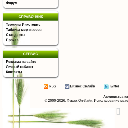
Форум
СПРАВОЧНИК
Термины Инкотермс
Таблица мер и весов
Стандарты
Прочее
СЕРВИС
Реклама на сайте
Личный кабинет
Контакты
RSS
Бизнес Онлайн
Twitter
Администрато
© 2000-2026,
Фураж Он-Лайн
. Использование мат