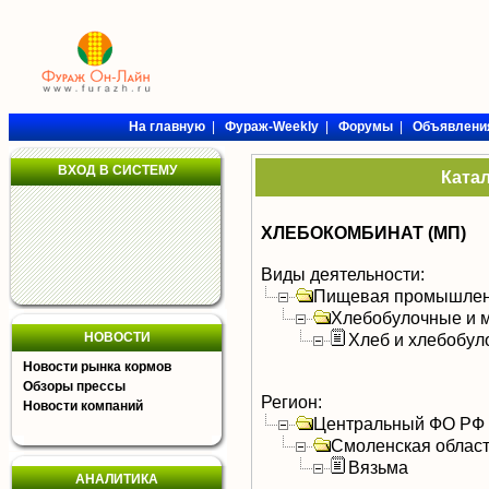
На главную
|
Фураж-Weekly
|
Форумы
|
Объявлени
ВХОД В СИСТЕМУ
Ката
ХЛЕБОКОМБИНАТ (МП)
Виды деятельности:
Пищевая промышлен
Хлебобулочные и м
НОВОСТИ
Хлеб и хлебобул
Новости рынка кормов
Обзоры прессы
Регион:
Новости компаний
Центральный ФО РФ
Смоленская облас
Вязьма
АНАЛИТИКА