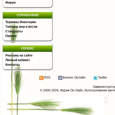
Форум
СПРАВОЧНИК
Термины Инкотермс
Таблица мер и весов
Стандарты
Прочее
СЕРВИС
Реклама на сайте
Личный кабинет
Контакты
RSS
Бизнес Онлайн
Twitter
Администрато
© 2000-2026,
Фураж Он-Лайн
. Использование мат