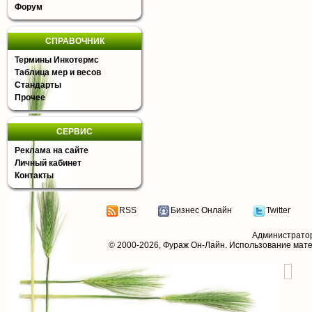
Форум
СПРАВОЧНИК
Термины Инкотермс
Таблица мер и весов
Стандарты
Прочее
СЕРВИС
Реклама на сайте
Личный кабинет
Контакты
RSS
Бизнес Онлайн
Twitter
Администрато
© 2000-2026,
Фураж Он-Лайн
. Использование мат