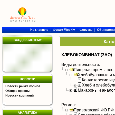
На главную
|
Фураж-Weekly
|
Форумы
|
Объявлени
ВХОД В СИСТЕМУ
Ката
ХЛЕБОКОМБИНАТ (ЗАО)
Виды деятельности:
Пищевая промышлен
Хлебобулочные и м
НОВОСТИ
Кондитерские из
Хлеб и хлебобул
Новости рынка кормов
Макароны и анало
Обзоры прессы
Новости компаний
Регион:
Приволжский ФО РФ
АНАЛИТИКА