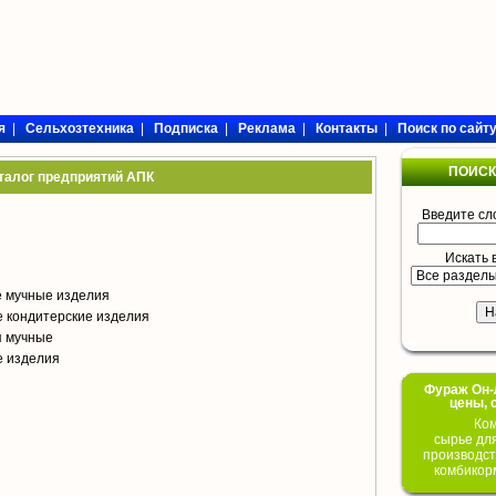
я
|
Сельхозтехника
|
Подписка
|
Реклама
|
Контакты
|
Поиск по сайт
ПОИСК
талог предприятий АПК
Введите сл
Искать 
е мучные изделия
 кондитерские изделия
я мучные
е изделия
Фураж Он-Л
цены, 
Ком
сырье дл
производст
комбикор