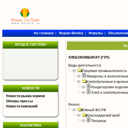
На главную
|
Фураж-Weekly
|
Форумы
|
Объявлени
ВХОД В СИСТЕМУ
Ка
ХЛЕБОКОМБИНАТ (ГУП)
Виды деятельности:
Пищевая промышленность
Макароны и аналогичны
Хлебобулочные и мучные
Кондитерские издели
НОВОСТИ
Хлеб и хлебобулочны
Новости рынка кормов
Обзоры прессы
Регион:
Новости компаний
Южный ФО РФ
Краснодарский край
Тихорецк
АНАЛИТИКА