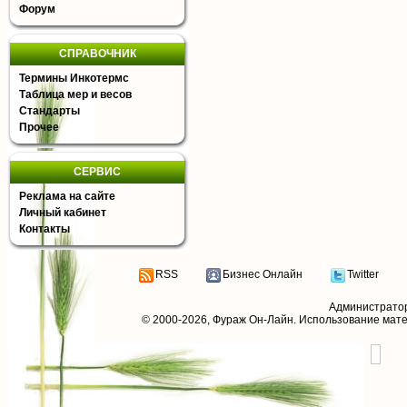
Форум
СПРАВОЧНИК
Термины Инкотермс
Таблица мер и весов
Стандарты
Прочее
СЕРВИС
Реклама на сайте
Личный кабинет
Контакты
RSS
Бизнес Онлайн
Twitter
Администрато
© 2000-2026,
Фураж Он-Лайн
. Использование мат