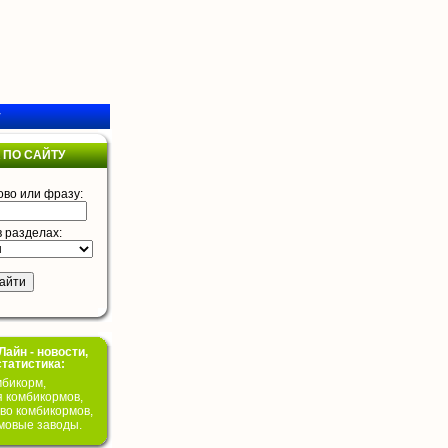
у
 ПО САЙТУ
ово или фразу:
в разделах:
айн - новости,
статистика:
бикорм,
я комбикормов,
во комбикормов,
мовые заводы.