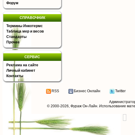
Форум
СПРАВОЧНИК
Термины Инкотермс
Таблица мер и весов
Стандарты
Прочее
СЕРВИС
Реклама на сайте
Личный кабинет
Контакты
RSS
Бизнес Онлайн
Twitter
Администрато
© 2000-2026,
Фураж Он-Лайн
. Использование мат