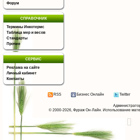
Форум
СПРАВОЧНИК
Термины Инкотермс
Таблица мер и весов
Стандарты
Прочее
СЕРВИС
Реклама на сайте
Личный кабинет
Контакты
RSS
Бизнес Онлайн
Twitter
Администрато
© 2000-2026,
Фураж Он-Лайн
. Использование мат