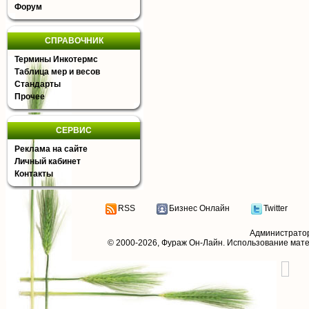
Форум
СПРАВОЧНИК
Термины Инкотермс
Таблица мер и весов
Стандарты
Прочее
СЕРВИС
Реклама на сайте
Личный кабинет
Контакты
RSS
Бизнес Онлайн
Twitter
Администрато
© 2000-2026,
Фураж Он-Лайн
. Использование мат