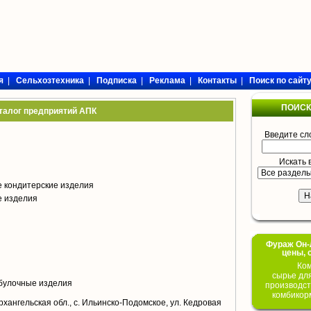
я
|
Сельхозтехника
|
Подписка
|
Реклама
|
Контакты
|
Поиск по сайт
ПОИСК
талог предприятий АПК
Введите сл
Искать 
 кондитерские изделия
е изделия
Фураж Он-Л
цены, 
Ком
сырье дл
булочные изделия
производст
комбикор
рхангельская обл., с. Ильинско-Подомское, ул. Кедровая