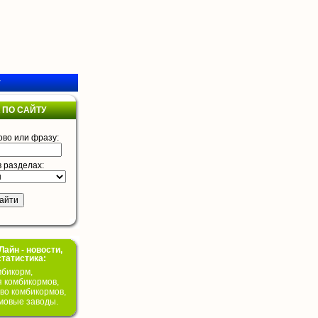
у
 ПО САЙТУ
ово или фразу:
в разделах:
айн - новости,
статистика:
бикорм,
я комбикормов,
во комбикормов,
мовые заводы.