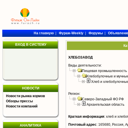
На главную
|
Фураж-Weekly
|
Форумы
|
Объявлени
ВХОД В СИСТЕМУ
Ка
ХЛЕБОЗАВОД
Виды деятельности:
Пищевая промышленность
Хлебобулочные и мучные
Хлеб и хлебобулочны
НОВОСТИ
Регион:
Новости рынка кормов
Северо-Западный ФО РФ
Обзоры прессы
Архангельская область
Новости компаний
Краткая информация
:
хлеб и хлебо
Почтовый адрес
:
165680, Россия, А
АНАЛИТИКА