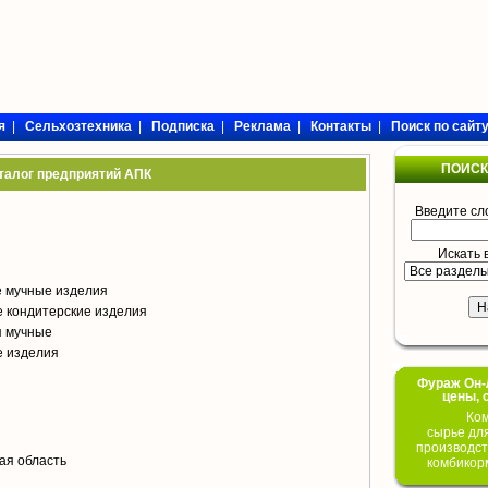
я
|
Сельхозтехника
|
Подписка
|
Реклама
|
Контакты
|
Поиск по сайт
ПОИСК
талог предприятий АПК
Введите сл
Искать 
е мучные изделия
 кондитерские изделия
я мучные
е изделия
Фураж Он-Л
цены, 
Ком
сырье дл
производст
ая область
комбикор