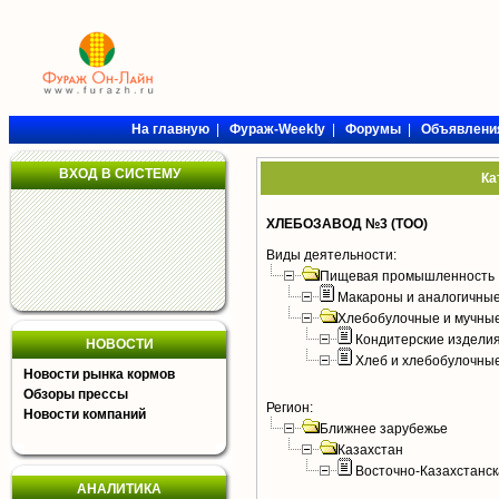
На главную
|
Фураж-Weekly
|
Форумы
|
Объявлени
ВХОД В СИСТЕМУ
Ка
ХЛЕБОЗАВОД №3 (ТОО)
Виды деятельности:
Пищевая промышленность
Макароны и аналогичны
Хлебобулочные и мучные
Кондитерские издели
НОВОСТИ
Хлеб и хлебобулочны
Новости рынка кормов
Обзоры прессы
Регион:
Новости компаний
Ближнее зарубежье
Казахстан
Восточно-Казахстанск
АНАЛИТИКА