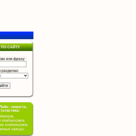
у
 ПО САЙТУ
ово или фразу:
в разделах:
айн - новости,
статистика:
бикорм,
я комбикормов,
во комбикормов,
мовые заводы.