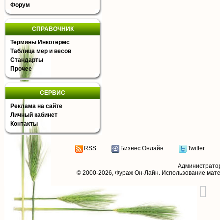
Форум
СПРАВОЧНИК
Термины Инкотермс
Таблица мер и весов
Стандарты
Прочее
СЕРВИС
Реклама на сайте
Личный кабинет
Контакты
RSS
Бизнес Онлайн
Twitter
Администрато
© 2000-2026,
Фураж Он-Лайн
. Использование мат